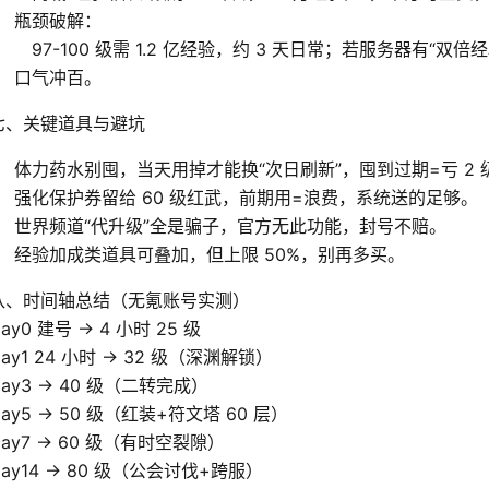
瓶颈破解：
97-100 级需 1.2 亿经验，约 3 天日常；若服务器有“双
口气冲百。
七、关键道具与避坑
体力药水别囤，当天用掉才能换“次日刷新”，囤到过期=亏 2 
强化保护券留给 60 级红武，前期用=浪费，系统送的足够。
世界频道“代升级”全是骗子，官方无此功能，封号不赔。
经验加成类道具可叠加，但上限 50%，别再多买。
八、时间轴总结（无氪账号实测）
ay0 建号 → 4 小时 25 级
Day1 24 小时 → 32 级（深渊解锁）
Day3 → 40 级（二转完成）
Day5 → 50 级（红装+符文塔 60 层）
Day7 → 60 级（有时空裂隙）
Day14 → 80 级（公会讨伐+跨服）