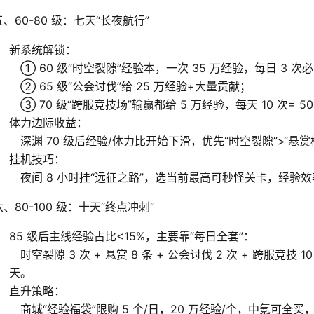
五、60-80 级：七天“长夜航行”
新系统解锁：
① 60 级“时空裂隙”经验本，一次 35 万经验，每日 3 次
② 65 级“公会讨伐”给 25 万经验+大量贡献；
③ 70 级“跨服竞技场”输赢都给 5 万经验，每天 10 次= 50
体力边际收益：
深渊 70 级后经验/体力比开始下滑，优先“时空裂隙”>“悬赏橙
挂机技巧：
夜间 8 小时挂“远征之路”，选当前最高可秒怪关卡，经验效率
六、80-100 级：十天“终点冲刺”
85 级后主线经验占比<15%，主要靠“每日全套”：
时空裂隙 3 次 + 悬赏 8 条 + 公会讨伐 2 次 + 跨服竞技 10 次
天。
直升策略：
商城“经验福袋”限购 5 个/日，20 万经验/个，中氪可全买，