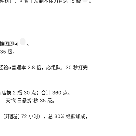
送），可省 1 次副本体力直达 15 级
。
够推图即可
。
35 级。
验≈普通本 2.8 倍，必组队，30 秒打完
换 2 瓶 30 点；合计 360 点。
第二天“每日悬赏”秒 35 级。
0%（开服前 72 小时），总 30% 经验加成，