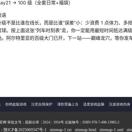
Day21 → 100 级（全套日常+福袋）
结语
升级不是比谁在线长，而是比谁“误差”小：少浪费 1 点体力、多抢
雪球。按上面这张“列车时刻表”走，你一定能用最短时间抵达满
励。阿尔特里亚的百级大门已开，下一站——巅峰龙穴，等你发
戏
拒绝盗版游戏
注意自我保护
谨防受骗上当
适度游戏益脑
沉迷游戏伤身
审批文号：国新出审〔2024〕1954号 出版物号：ISBN 978-7-498-13983-2
ICP备2025069347号-1
sitemap-1.txt
sitemap.html
sitemap-1.xml
si