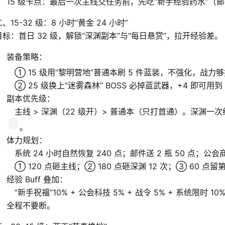
15 级卡点：最后一次主线交任务前，先吃“新手经验药水”（邮件
二、15-32 级：8 小时“黄金 24 小时”
目标：首日 32 级，解锁“深渊副本”与“每日悬赏”，拉开经验差。
装备策略：
① 15 级用“黎明营地”普通本刷 5 件蓝装，不强化，战力
② 25 级换上“迷雾森林” BOSS 必掉蓝武器，+4 即可用到 
副本优先级：
主线 > 深渊（22 级开）> 普通本（只打首通）。深渊一次经
。
体力规划：
系统 24 小时自然恢复 240 点；邮件送 2 瓶 50 点；公会商店
① 120 点砸主线；② 180 点砸深渊 12 次；③ 60 点留
经验 Buff 叠加：
“新手祝福”10% + 公会科技 5% + 战令 5% + 系统限时 1
全程不要断。