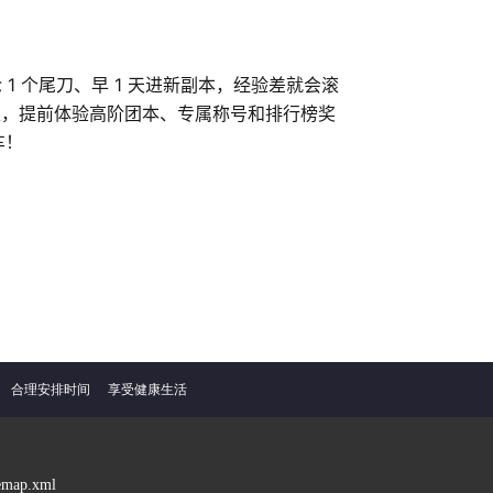
 1 个尾刀、早 1 天进新副本，经验差就会滚
级，提前体验高阶团本、专属称号和排行榜奖
车！
合理安排时间
享受健康生活
temap.xml