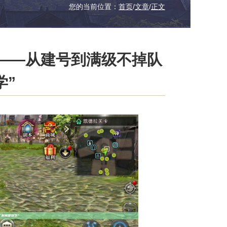
您的当前位置：
首页
/
文章
/
正文
——从建号到满级不掉队
学”