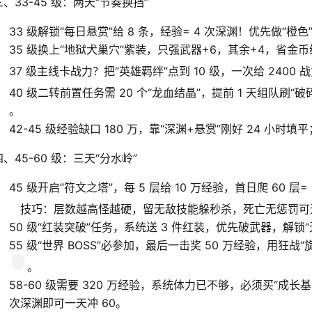
三、33-45 级：两天“节奏换挡”
33 级解锁“每日悬赏”给 8 条，经验= 4 次深渊！优先做“橙
35 级换上“地狱犬巢穴”紫装，只强武器+6，其余+4，省金币给
37 级主线卡战力？把“英雄羁绊”点到 10 级，一次给 2400 战
40 级二转前置任务需 20 个“龙血结晶”，提前 1 天组队刷“
。
42-45 级经验缺口 180 万，靠“深渊+悬赏”刚好 24 小时填
四、45-60 级：三天“分水岭”
45 级开启“符文之塔”，每 5 层给 10 万经验，首日爬 60 层=
技巧：层数越高怪越硬，留无敌技能躲秒杀，死亡无惩罚可
50 级“红装突破”任务，系统送 3 件红装，优先破武器，解锁“
55 级“世界 BOSS”必参加，最后一击奖 50 万经验，用狂
。
58-60 级需要 320 万经验，系统体力已不够，必须买“成长基金”
次深渊即可一天冲 60。