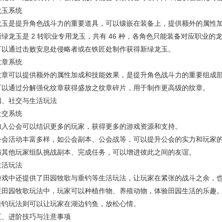
龙玉系统
龙玉是提升角色战斗力的重要道具，可以镶嵌在装备上，提供额外的属性
新绿龙玉是 2 转职业专用龙玉，共有 46 种，各角色只能装备对应职业的
可以通过击败安息处侵略者或在铁匠处制作获得新绿龙玉。
纹章系统
纹章可以提供额外的属性加成和技能效果，是提升角色战斗力的重要组成
可以通过分解强化纹章获得盛放之纹章碎片，用于制作更高级的纹章。
四、社交与生活玩法
社交系统
加入公会可以结识更多的玩家，获得更多的游戏资源和支持。
公会活动丰富多样，如公会副本、公会战等，可以提升公会的实力和玩家
与其他玩家组队挑战副本、完成任务，可以增进彼此之间的友谊。
生活玩法
游戏中还提供了田园牧歌与垂钓等生活玩法，让玩家在紧张的战斗之余，
在田园牧歌玩法中，玩家可以种植作物、养殖动物，体验田园生活的乐趣
垂钓玩法则可以让玩家在湖边钓鱼，放松心情。
五、进阶技巧与注意事项