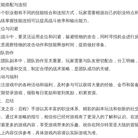
技能搭配与连招
每个职业都有不同的技能组合和连招方式，玩家需要根据自己的职业特点
熟练掌握技能连招可以提高战斗效率和输出能力。
走位与闪避
在战斗中，要灵活运用走位和闪避，躲避怪物的攻击，同时寻找机会进行
注意观察怪物的攻击动作和技能释放时间，提前做好准备。
团队协作
在团队副本中，团队协作至关重要。玩家需要与队友密切配合，分工明确
及时沟通和交流，制定合理的战术策略，是团队成功的关键。
活动与福利
关注游戏中的各种活动和福利，及时参与可以获得大量的经验、金币和装
定期登录游戏，领取每日奖励和签到奖励，积累资源。
六、总结
《龙之谷：启程》手游以其丰富的职业体系、精彩的副本玩法和创新的社
界。通过本攻略的指引，相信你已经对游戏有了更深入的了解和认识。在
探索更多的游戏内容，享受游戏带来的乐趣。祝你在阿尔特里亚大陆的冒
以上内容仅供参考，具体游戏内容请以实际游戏为准。