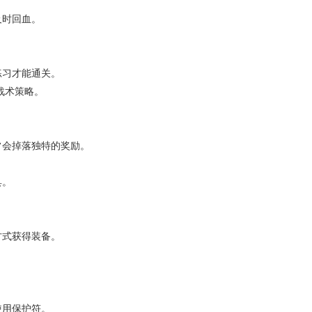
及时回血。
练习才能通关。
战术策略。
。
常会掉落独特的奖励。
。
具。
方式获得装备。
使用保护符。