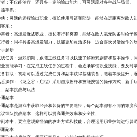
贤者：不仅能治疗，还具备一定的输出能力，可灵活应对各种战斗场景。
弓箭手系：
游侠：灵活的远程输出职业，擅长使用弓箭和陷阱，能够在远距离对敌人
刺客系：
影舞者：高爆发近战职业，擅长潜行和突袭，能够在敌人毫无防备时给予
夜行者：同样具备高爆发能力，技能更加灵活多样，适合喜欢灵活操作的
新手起步
主线任务：游戏初期，跟随主线任务可以快速了解游戏剧情和基本操作，
职业技能学习：在完成主线任务的过程中，会逐渐解锁职业技能，要及时
装备获取：初期可以通过完成任务和副本获得基础装备，随着等级提升，
熟悉操作：《龙之谷：启程》采用虚拟摇杆和技能按键的操作方式，新手
二、副本挑战与玩法
普通副本
普通副本是游戏中获取经验和装备的主要途径，每个副本都有不同的难度
建议组队挑战副本，这样可以提高通关效率和安全性。
在副本中，要注意观察怪物的攻击方式和技能，合理运用职业技能进行躲
深渊副本