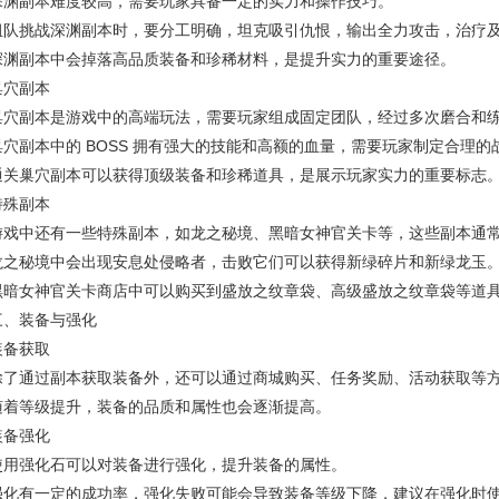
深渊副本难度较高，需要玩家具备一定的实力和操作技巧。
组队挑战深渊副本时，要分工明确，坦克吸引仇恨，输出全力攻击，治疗
深渊副本中会掉落高品质装备和珍稀材料，是提升实力的重要途径。
巢穴副本
巢穴副本是游戏中的高端玩法，需要玩家组成固定团队，经过多次磨合和
巢穴副本中的 BOSS 拥有强大的技能和高额的血量，需要玩家制定合理的
通关巢穴副本可以获得顶级装备和珍稀道具，是展示玩家实力的重要标志
特殊副本
游戏中还有一些特殊副本，如龙之秘境、黑暗女神官关卡等，这些副本通
龙之秘境中会出现安息处侵略者，击败它们可以获得新绿碎片和新绿龙玉
黑暗女神官关卡商店中可以购买到盛放之纹章袋、高级盛放之纹章袋等道
三、装备与强化
装备获取
除了通过副本获取装备外，还可以通过商城购买、任务奖励、活动获取等
随着等级提升，装备的品质和属性也会逐渐提高。
装备强化
使用强化石可以对装备进行强化，提升装备的属性。
强化有一定的成功率，强化失败可能会导致装备等级下降，建议在强化时