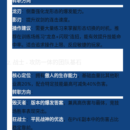
：
转职方向
：侧重强化龙形态的爆发能力
。
龙刃
：提升双剑的连击速度
。
影刃
：需要大量练习来掌握形态切换的时机，推
操作建议
荐在训练场练习“龙息+闪现”连招，能有效提升技能命
中率
。适合追求操作上限、反应敏捷的玩家。
2. 战士 - 攻防一体的团队基石
：拥有
，基础血量比其他职
核心定位
傲人的生存能力
业高20%，配合特定技能最高可减免40%伤害
。
：
转职方向
：
，兼具高伤害与霸体，竞技
毁灭者
版本的爆发答案
场胜率表现突出
。
：
，在PVE副本中的伤害占比
狂战士
平民战神的优选
稳定靠前
。