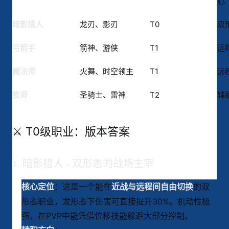
心
龙刃、影刃
T0
双
暗影猎人
箭神、游侠
T1
远
弓箭手
火舞、时空领主
T1
远
魔法师
圣骑士、雷神
T2
辅
牧师
⚔️ T0级职业：版本答案
1. 暗影猎人 - 双形态的战场主宰
：这是一个能在
的双
核心定位
近战与远程间自由切换
形态职业，龙形态下伤害可直接提升30%
。机动性极
强，在PVP中能凭借位移技能躲避大部分控制
。