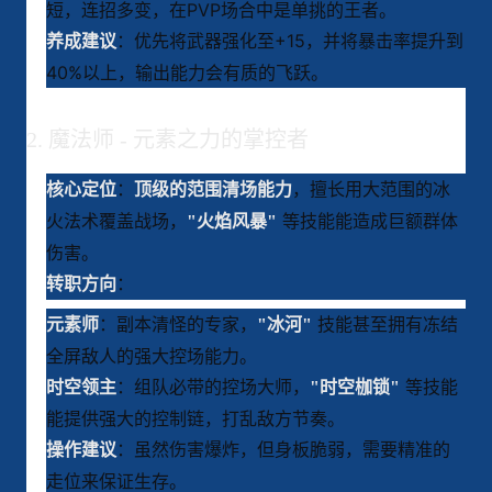
短，连招多变，在PVP场合中是单挑的王者
。
：优先将武器强化至+15，并将暴击率提升到
养成建议
40%以上，输出能力会有质的飞跃
。
2. 魔法师 - 元素之力的掌控者
：
，擅长用大范围的冰
核心定位
顶级的范围清场能力
火法术覆盖战场，
等技能能造成巨额群体
"火焰风暴"
伤害
。
：
转职方向
：副本清怪的专家，
技能甚至拥有冻结
元素师
"冰河"
全屏敌人的强大控场能力
。
：组队必带的控场大师，
等技能
时空领主
"时空枷锁"
能提供强大的控制链，打乱敌方节奏
。
：虽然伤害爆炸，但身板脆弱，需要精准的
操作建议
走位来保证生存。