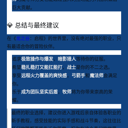
巨大贡献
。
💎 总结与最终建议
在《
龙之谷
：启程》的世界里，没有绝对最强的职业，只
有最适合你的冒险伙伴。
追求
，
等待你的征服。
极致操作与爆发
暗影猎人
希望
，
是你的不二之选。
稳扎稳打又能扛能打
战士
享受
，
和
会满足
远程火力覆盖的爽快感
弓箭手
魔法师
你。
乐于
，
将为你带来崇高的荣
成为团队坚实后盾
牧师
耀。
最终的职业选择，建议你进入游戏后亲自体验各职业的
新手教程，感受技能的实际手感和战斗节奏，这往往比