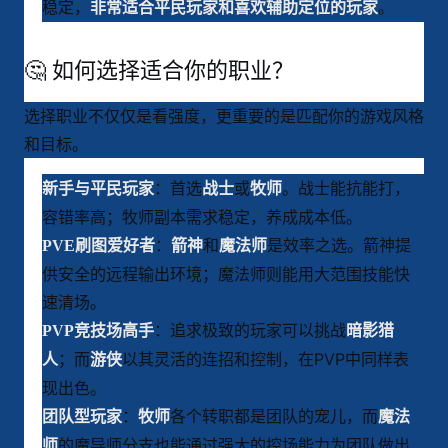
稳定，
。
非常适合平民玩家和喜欢辅助定位的玩家
🤔 如何选择适合你的职业？
选择职业不仅仅是看强度，更重要的是匹配你的游戏风格
和目标。
：首选
或
。战士能抗能打，
新手与平民玩家
战士
牧师
容错率高
；牧师副本需求稳定，养成成本低
。
：
和
是效率之选。箭神提
PVE刷图爱好者
箭神
魔法师
供安全的远程输出环境
；魔法师则能用大范围技能快
速清场
。
：追求极致的玩家可以挑战
PVP竞技场高手
暗影猎
；而
以其灵活的连招和控制，在PVP中同样表
人
游侠
现出色
。
：
各个转职都是团队的宠儿
，而
团队型玩家
牧师
魔法
的魔导师分支也能通过强大的控场能力为团队做出
师