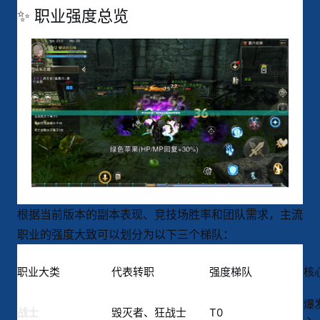
✨ 职业强度总览
根据当前版本的副本表现、竞技场胜率和团队需求，主流
职业的强度大致可以划分为以下三个梯队：
职业大类
代表转职
强度梯队
核
爆
毁灭者、狂战士
T0
战士