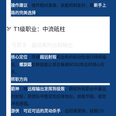
：操作相对直接，技能机制友好，是
操作建议
新手上
。
路的完美选择
🏹 T1级职业：中流砥柱
1. 弓箭手 - 最经典的远程输出
：凭借
和出色的机动性进行持续输
核心定位
超远射程
出，
位移技能让其在躲避BOSS攻击时得心应
螺旋踢
手
。
：
转职方向
：将
，拥有所有职业中最远
箭神
远程输出发挥到极致
的射程，是团队中稳定的后排炮台
。技能华丽，视觉
冲击感强
。
：
，出招速度快，技能CD
游侠
可近可远的灵动杀手