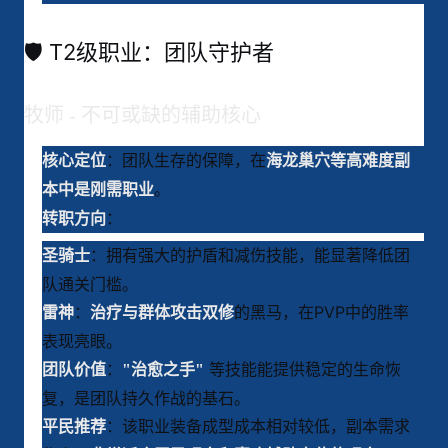
🛡️ T2级职业：团队守护者
牧师 - 不可或缺的辅助核心
：团队生存的保障，在
核心定位
海龙巢穴等高难度副
。
本中是刚需职业
：
转职方向
：拥有强大的护盾和减伤技能，能显著降低团
圣骑士
队通关门槛
。
：
的黑马，在PVP中的胜率
雷神
治疗与群体攻击双修
表现亮眼
。
：
等技能能提供稳定的生命恢
团队价值
"治愈之手"
复，是团队持久作战的基石
。
：该职业装备成型成本相对较低，副本需求
平民推荐