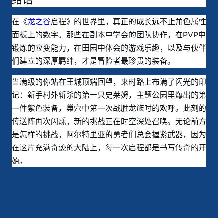
在《
龙之谷
启程》的世界里，真正的成长远不止角色属性
面板上的数字。那些在副本中学会的团队协作，在PVP中
锻炼的应变能力，在田园中体会的游戏乐趣，以及与伙伴
们建立的深厚羁绊，才是冒险者最珍贵的装备
。
当满级的你站在王城顶端回望，来时路上布满了闪光的印
记：新手村外斩杀的第一只史莱姆，主题公园里爆出的第
一件紫色装备，巢穴中第一次战胜龙族时的欢呼
。此刻的
传送阵再次闪烁，新的挑战正在时空深处召唤。无论前方
是怎样的挑战，阿尔特里亚的勇者们总会握紧武器，因为
在这片充满奇迹的大陆上，每一次启程都是书写传奇的开
始。