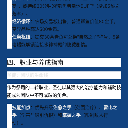
宴"，或持续30分钟的"钓鱼者幸运BUFF"（增加5%掉
落率）。
：农场交易板出售，普通鲫鱼价值80金币，
经济循环
变异品种高达500金币。
：提交30条青鱼可兑换"自然之子"称号；5条
任务枢纽
电鳗能解锁连接水神神殿的隐藏剧情。
四、职业与养成指南
圣徒：团队的生命线
作为祭司的二转职业，圣徒以其强大的治疗能力和辅助技
能成为团队中不可或缺的角色
。
：优先升级
（范围治疗）、
技能加点
治愈之手
雷电之
（伤害与吸引仇恨）和
（限制敌人行
手
掌握之手
动）
。