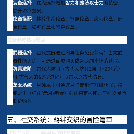
：优先选择增加
的装备，
装备选择
智力和魔法攻击力
提升治疗效果
。
：推荐生命纹章、智慧纹章、魔力纹章、健
纹章搭配
康纹章、铁壁纹章和帷幕纹章
。
装备养成核心要点
：古代武器通过向导任务免费获得；古龙武
武器选择
器性能更优，可通过商城购买或骨龙副本掉落获取。
：古代人防具→古代人防具2阶（+20后使
防具进阶
用"古代人的记忆"进化）→古龙之古代防具。
：月蚀龙玉可通过月卡或制作升级获取；技
龙玉系统
能龙玉（红莲/赤月/新绿）强化特定技能，可在交易所
低价购入。
五、社交系统：羁绊交织的冒险篇章
好友与G友：150颗星辰的社交宇宙