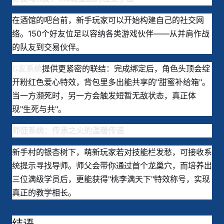
在酒馆的吧台前，新手玩家可以开始构建自己的社交网
络。150个好友位足以容纳各类游戏伙伴——从并肩作战
的队友到交易伙伴。
提供更紧密的联结：完成绑定后，角色头顶会绽
G友系统
开粉红色爱心特效，背包里多出能共享的"甜蜜补给箱"。
当一方濒死时，另一方会触发短暂无敌状态，真正体
现"生死与共"
。
师徒系统：传承之火的温暖传递
新手村的银杏树下，萌新玩家若对技能栏发愁，可接收系
统提示寻找导师。师父会带你通过首个龙巢穴，而培养出
三位满级学员后，更能获得"桃李满天下"特效称号，实现
真正的教学相长。
结语