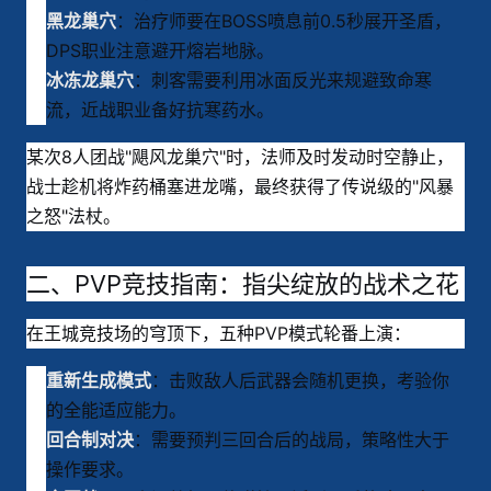
：治疗师要在BOSS喷息前0.5秒展开圣盾，
黑龙巢穴
DPS职业注意避开熔岩地脉。
：刺客需要利用冰面反光来规避致命寒
冰冻龙巢穴
流，近战职业备好抗寒药水。
某次8人团战"飓风龙巢穴"时，法师及时发动时空静止，
战士趁机将炸药桶塞进龙嘴，最终获得了传说级的"风暴
之怒"法杖
。
二、PVP竞技指南：指尖绽放的战术之花
在王城竞技场的穹顶下，五种PVP模式轮番上演
：
：击败敌人后武器会随机更换，考验你
重新生成模式
的全能适应能力。
：需要预判三回合后的战局，策略性大于
回合制对决
操作要求。