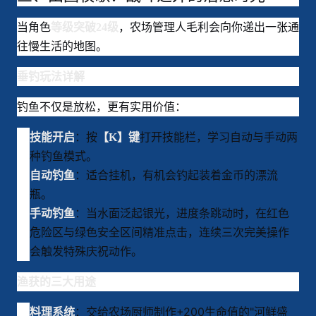
当角色
，农场管理人毛利会向你递出一张通
等级突破24级
往慢生活的地图
。
垂钓玩法详解
钓鱼不仅是放松，更有实用价值：
：按
打开技能栏，学习自动与手动两
技能开启
【K】键
种钓鱼模式
。
：适合挂机，有机会钓起装着金币的漂流
自动钓鱼
瓶
。
：当水面泛起银光，进度条跳动时，在红色
手动钓鱼
危险区与绿色安全区间精准点击，连续三次完美操作
会触发特殊庆祝动作
。
渔获的三大用途
：交给农场厨师制作+200生命值的"河鲜盛
料理系统