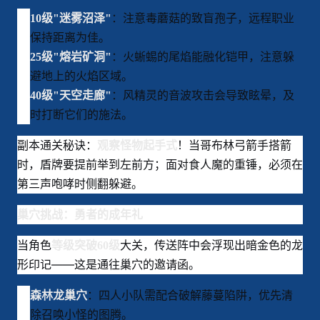
：注意毒蘑菇的致盲孢子，远程职业
10级"迷雾沼泽"
保持距离为佳。
：火蜥蜴的尾焰能融化铠甲，注意躲
25级"熔岩矿洞"
避地上的火焰区域。
：风精灵的音波攻击会导致眩晕，及
40级"天空走廊"
时打断它们的施法。
副本通关秘诀：
！当哥布林弓箭手搭箭
观察怪物起手式
时，盾牌要提前举到左前方；面对食人魔的重锤，必须在
第三声咆哮时侧翻躲避
。
巢穴挑战：勇者的成年礼
当角色
大关，传送阵中会浮现出暗金色的龙
等级突破60级
形印记——这是通往巢穴的邀请函
。
：四人小队需配合破解藤蔓陷阱，优先清
森林龙巢穴
除召唤小怪的图腾。