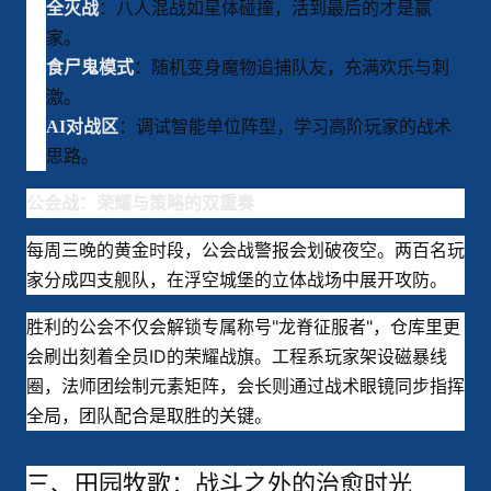
：八人混战如星体碰撞，活到最后的才是赢
全灭战
家。
：随机变身魔物追捕队友，充满欢乐与刺
食尸鬼模式
激。
：调试智能单位阵型，学习高阶玩家的战术
AI对战区
思路。
公会战：荣耀与策略的双重奏
每周三晚的黄金时段，公会战警报会划破夜空。两百名玩
家分成四支舰队，在浮空城堡的立体战场中展开攻防
。
胜利的公会不仅会解锁专属称号"龙脊征服者"，仓库里更
会刷出刻着全员ID的荣耀战旗。工程系玩家架设磁暴线
圈，法师团绘制元素矩阵，会长则通过战术眼镜同步指挥
全局，团队配合是取胜的关键
。
三、田园牧歌：战斗之外的治愈时光