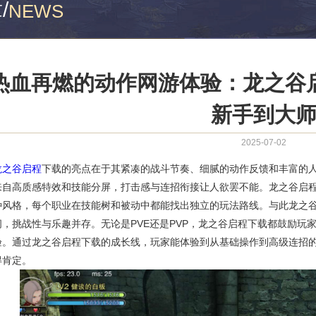
章
/
NEWS
热血再燃的动作网游体验：龙之谷
新手到大
2025-07-02
龙之谷启程
下载的亮点在于其紧凑的战斗节奏、细腻的动作反馈和丰富的
来自高质感特效和技能分屏，打击感与连招衔接让人欲罢不能。龙之谷启
种风格，每个职业在技能树和被动中都能找出独立的玩法路线。与此龙之
间，挑战性与乐趣并存。无论是PVE还是PVP，龙之谷启程下载都鼓励玩
验。通过龙之谷启程下载的成长线，玩家能体验到从基础操作到高级连招
得肯定。