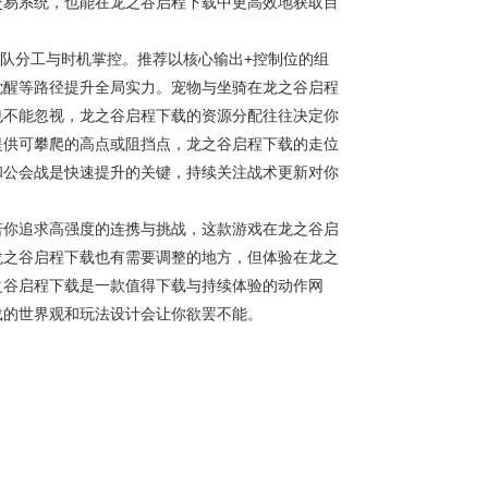
交易系统，也能在龙之谷启程下载中更高效地获取目
调团队分工与时机掌控。推荐以核心输出+控制位的组
觉醒等路径提升全局实力。宠物与坐骑在龙之谷启程
也不能忽视，龙之谷启程下载的资源分配往往决定你
提供可攀爬的高点或阻挡点，龙之谷启程下载的走位
和公会战是快速提升的关键，持续关注战术更新对你
若你追求高强度的连携与挑战，这款游戏在龙之谷启
龙之谷启程下载也有需要调整的地方，但体验在龙之
之谷启程下载是一款值得下载与持续体验的动作网
载的世界观和玩法设计会让你欲罢不能。