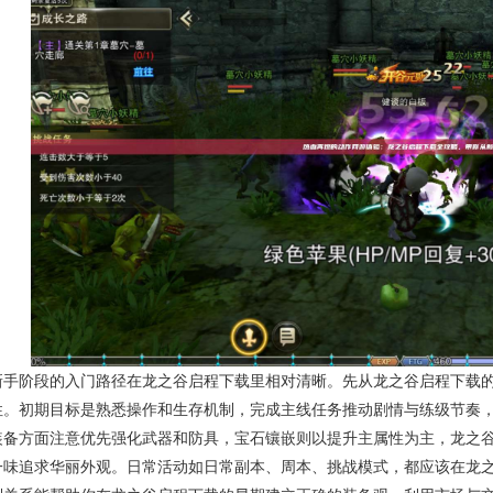
新手阶段的入门路径在龙之谷启程下载里相对清晰。先从龙之谷启程下载
性。初期目标是熟悉操作和生存机制，完成主线任务推动剧情与练级节奏
装备方面注意优先强化武器和防具，宝石镶嵌则以提升主属性为主，龙之
一味追求华丽外观。日常活动如日常副本、周本、挑战模式，都应该在龙