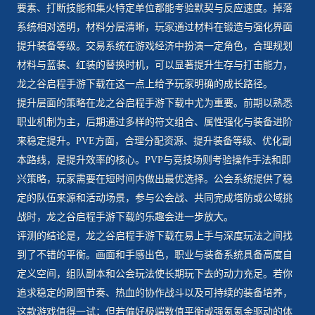
要素、打断技能和集火特定单位都能考验默契与反应速度。掉落
系统相对透明，材料分层清晰，玩家通过材料在锻造与强化界面
提升装备等级。交易系统在游戏经济中扮演一定角色，合理规划
材料与蓝装、红装的替换时机，可以显著提升生存与打击能力，
龙之谷启程手游下载在这一点上给予玩家明确的成长路径。
提升层面的策略在龙之谷启程手游下载中尤为重要。前期以熟悉
职业机制为主，后期通过多样的符文组合、属性强化与装备进阶
来稳定提升。PVE方面，合理分配资源、提升装备等级、优化副
本路线，是提升效率的核心。PVP与竞技场则考验操作手法和即
兴策略，玩家需要在短时间内做出最优选择。公会系统提供了稳
定的队伍来源和活动场景，参与公会战、共同完成塔防或公域挑
战时，龙之谷启程手游下载的乐趣会进一步放大。
评测的结论是，龙之谷启程手游下载在易上手与深度玩法之间找
到了不错的平衡。画面和手感出色，职业与装备系统具备高度自
定义空间，组队副本和公会玩法使长期玩下去的动力充足。若你
追求稳定的刷图节奏、热血的协作战斗以及可持续的装备培养，
这款游戏值得一试；但若偏好极端数值平衡或强氪氪金驱动的体