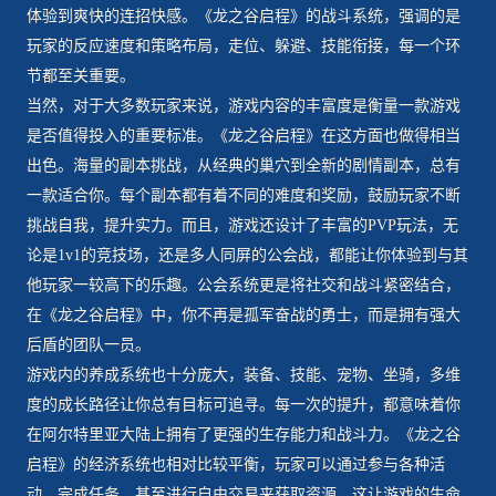
体验到爽快的连招快感。《龙之谷启程》的战斗系统，强调的是
玩家的反应速度和策略布局，走位、躲避、技能衔接，每一个环
节都至关重要。
当然，对于大多数玩家来说，游戏内容的丰富度是衡量一款游戏
是否值得投入的重要标准。《龙之谷启程》在这方面也做得相当
出色。海量的副本挑战，从经典的巢穴到全新的剧情副本，总有
一款适合你。每个副本都有着不同的难度和奖励，鼓励玩家不断
挑战自我，提升实力。而且，游戏还设计了丰富的PVP玩法，无
论是1v1的竞技场，还是多人同屏的公会战，都能让你体验到与其
他玩家一较高下的乐趣。公会系统更是将社交和战斗紧密结合，
在《龙之谷启程》中，你不再是孤军奋战的勇士，而是拥有强大
后盾的团队一员。
游戏内的养成系统也十分庞大，装备、技能、宠物、坐骑，多维
度的成长路径让你总有目标可追寻。每一次的提升，都意味着你
在阿尔特里亚大陆上拥有了更强的生存能力和战斗力。《龙之谷
启程》的经济系统也相对比较平衡，玩家可以通过参与各种活
动，完成任务，甚至进行自由交易来获取资源，这让游戏的生命