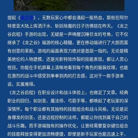
提起《
龙之谷
》，无数玩家心中都会涌起一股热血，那些在阿尔
特里亚大陆上挥洒汗水、斩妖除魔的日子仿佛就在昨天。《龙之
谷启程》手游的出现，无疑是一声唤醒沉睡巨龙的号角，它不仅
继承了《龙之谷》端游的核心精髓，更在移动端进行了大胆而富
有创意的革新。游戏的画面表现力绝对是首屈一指的。无论是精
美绝伦的人物建模，还是光影特效炸裂的技能表现，都让人赏心
悦目。你能在手机屏幕上清晰地看到每个角色的服装纹理，也能
在激烈的战斗中感受到拳拳到肉的打击感，这对于一款手游来
说，实属难得。
《龙之谷启程》在职业设计和战斗体验上，也做足了文章。经典
职业的回归，如剑圣、魔法师、弓箭手等，都唤起了老玩家的深
深情怀。每个职业都有其独特的技能组合和战斗风格，无论是近
身爆发的剑圣，还是远程控制的法师，都能让你找到属于自己的
战斗乐趣。而手游端独有的操作优化，让曾经需要复杂键位组合
的技能释放变得更加流畅便捷，即使是新手玩家也能迅速上手，