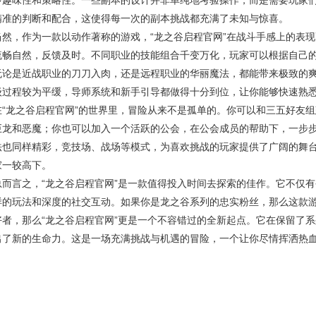
多趣味性和策略性。一些副本的设计并非单纯地考验操作，而是需要玩家们
精准的判断和配合，这使得每一次的副本挑战都充满了未知与惊喜。
当然，作为一款以动作著称的游戏，“龙之谷启程官网”在战斗手感上的表
流畅自然，反馈及时。不同职业的技能组合千变万化，玩家可以根据自己
无论是近战职业的刀刀入肉，还是远程职业的华丽魔法，都能带来极致的
级过程较为平缓，导师系统和新手引导都做得十分到位，让你能够快速熟
在“龙之谷启程官网”的世界里，冒险从来不是孤单的。你可以和三五好友
巨龙和恶魔；你也可以加入一个活跃的公会，在公会成员的帮助下，一步步
法也同样精彩，竞技场、战场等模式，为喜欢挑战的玩家提供了广阔的舞
家一较高下。
总而言之，“龙之谷启程官网”是一款值得投入时间去探索的佳作。它不仅
样的玩法和深度的社交互动。如果你是龙之谷系列的忠实粉丝，那么这款游
好者，那么“龙之谷启程官网”更是一个不容错过的全新起点。它在保留了系
出了新的生命力。这是一场充满挑战与机遇的冒险，一个让你尽情挥洒热