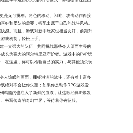
在战斗中观察BOSS的行动模式，并根据情况做出
现更是无可挑剔。角色的移动、闪避、攻击动作衔接
的喜好和团队的需要，搭配出属于自己的战斗风格。
爽快感。而且，游戏对新手玩家也相当友好，前期升
悉游戏机制，轻松上手。
组建一支强大的队伍，共同挑战那些令人望而生畏的
成长为强大的阿尔特里亚守护者。游戏中的PVP玩
台，在这里，你可以检验自己的实力，与其他顶尖玩
有令人惊叹的画面，酣畅淋漓的战斗，还有着丰富多
戏绝对不会让你失望；如果你是动作RPG游戏爱
列精髓的也注入了新鲜的血液，让这款经典IP焕发
血、书写传奇的奇幻世界，等待着你去征服。