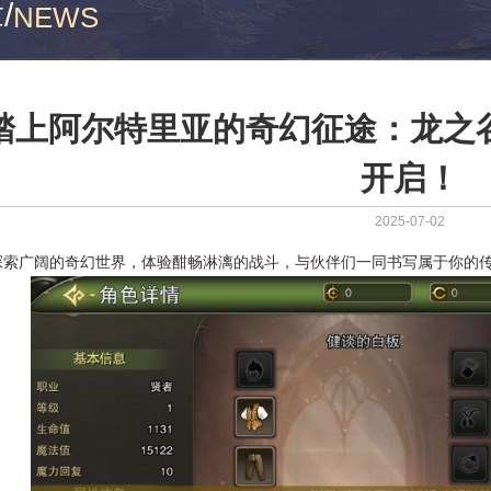
章
/
NEWS
踏上阿尔特里亚的奇幻征途：龙之
开启！
2025-07-02
探索广阔的奇幻世界，体验酣畅淋漓的战斗，与伙伴们一同书写属于你的