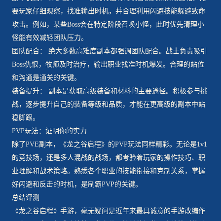
要玩家仔细观察，找准输出时机，并合理利用闪避技能躲避致命
攻击。例如，某些Boss会在特定阶段召唤小怪，此时优先清理小
怪能有效减轻团队压力。
团队配合： 绝大多数高难度副本都强调团队配合。战士负责吸引
Boss仇恨，牧师及时治疗，输出职业找准时机爆发。合理的站位
和沟通是通关的关键。
装备提升： 副本是获取高级装备和材料的主要途径。积极参与挑
战，逐步提升自己的装备等级和品质，才能在更高级的副本中站
稳脚跟。
PVP玩法：证明你的实力
除了PVE副本，《龙之谷启程》的PVP玩法同样精彩。无论是1v1
的竞技场，还是多人混战的战场，都考验着玩家的操作技巧、职
业理解和战术策略。熟悉各个职业的技能衔接和克制关系，掌握
好闪避和反击的时机，是制霸PVP的关键。
总结评测
《龙之谷启程》手游，毫无疑问是近年来最具诚意的手游改编作