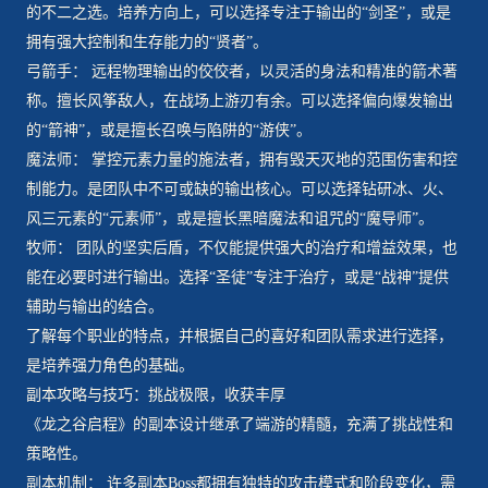
的不二之选。培养方向上，可以选择专注于输出的“剑圣”，或是
拥有强大控制和生存能力的“贤者”。
弓箭手： 远程物理输出的佼佼者，以灵活的身法和精准的箭术著
称。擅长风筝敌人，在战场上游刃有余。可以选择偏向爆发输出
的“箭神”，或是擅长召唤与陷阱的“游侠”。
魔法师： 掌控元素力量的施法者，拥有毁天灭地的范围伤害和控
制能力。是团队中不可或缺的输出核心。可以选择钻研冰、火、
风三元素的“元素师”，或是擅长黑暗魔法和诅咒的“魔导师”。
牧师： 团队的坚实后盾，不仅能提供强大的治疗和增益效果，也
能在必要时进行输出。选择“圣徒”专注于治疗，或是“战神”提供
辅助与输出的结合。
了解每个职业的特点，并根据自己的喜好和团队需求进行选择，
是培养强力角色的基础。
副本攻略与技巧：挑战极限，收获丰厚
《龙之谷启程》的副本设计继承了端游的精髓，充满了挑战性和
策略性。
副本机制： 许多副本Boss都拥有独特的攻击模式和阶段变化，需