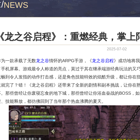
章
/
NEWS
《龙之谷启程》：重燃经典，掌上
2025-07-02
作为一款承载了无数
龙之谷
情怀的ARPG手游，《
龙之谷启程
》成功地将我
了手机屏幕。游戏最令人称道的亮点，莫过于其在继承端游经典玩法的又
流畅到令人发指的动作打击感，还是角色技能特效的炫酷升级，都让你在
这就完了？错！《龙之谷启程》还带来了全新的剧情和副本挑战，让你在
事。那些曾经让你废寝忘食的地下城，那些曾经让你浴血奋战的BOSS，
避、技能释放，都仿佛回到了当年那个热血沸腾的夏天。