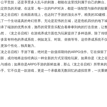
一公平竞技，还是享受多人乱斗的刺激，都能在这里找到属于自己的舞台
决定胜负的关键。在这里，每一次的PVP对决，都是一场智慧与操作的较
《龙之谷启程》在画面表现上，也达到了手游的顶尖水平。精美的3D建模
筑了一个生动逼真的奇幻世界。无论是宏伟的主城，还是危机四伏的地下
继承了端游的优秀水准，激昂的背景音乐配合着拳拳到肉的打击音效，让
当然，《龙之谷启程》在游戏养成方面也为玩家提供了多种选择。除了传
许多富有特色的养成系统，例如龙玉、时装、坐骑等等。这些养成系统不
上更加个性化，独具魅力。
《龙之谷启程》手游下载，绝对是一款值得期待的ARPG佳作。它在保留
创新，成功地将这份经典以一种全新的方式呈现给玩家。如果你是《龙之
血与感动；如果你是ARPG手游的新鲜血液，那么《龙之谷启程》所带来
释手。它不仅是一款游戏，更是一个承载着无数回忆的虚拟世界，一次重