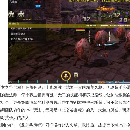
《龙之谷启程》在角色设计上也延续了端游一贯的精美风格。无论是英姿
测的魔法师，每个职业都拥有独一无二的技能树和养成路线，让你能根据
配组合，更是策略博弈的精彩展现。想要在副本中披荆斩棘，可不能只靠
强调团队协作的PVE玩法，无疑是《龙之谷启程》的又一大魅力所在。玩
同对抗强大的敌人。
说到PVP，《龙之谷启程》同样没有让人失望。竞技场、战场等多种PVP