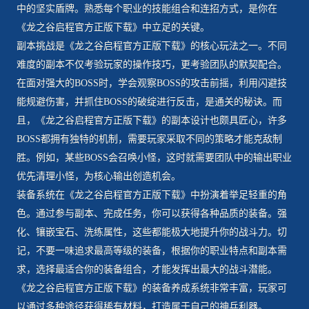
中的坚实盾牌。熟悉每个职业的技能组合和连招方式，是你在
《龙之谷启程官方正版下载》中立足的关键。
副本挑战是《龙之谷启程官方正版下载》的核心玩法之一。不同
难度的副本不仅考验玩家的操作技巧，更考验团队的默契配合。
在面对强大的BOSS时，学会观察BOSS的攻击前摇，利用闪避技
能规避伤害，并抓住BOSS的破绽进行反击，是通关的秘诀。而
且，《龙之谷启程官方正版下载》的副本设计也颇具匠心，许多
BOSS都拥有独特的机制，需要玩家采取不同的策略才能克敌制
胜。例如，某些BOSS会召唤小怪，这时就需要团队中的输出职业
优先清理小怪，为核心输出创造机会。
装备系统在《龙之谷启程官方正版下载》中扮演着举足轻重的角
色。通过参与副本、完成任务，你可以获得各种品质的装备。强
化、镶嵌宝石、洗练属性，这些都能极大地提升你的战斗力。切
记，不要一味追求最高等级的装备，根据你的职业特点和副本需
求，选择最适合你的装备组合，才能发挥出最大的战斗潜能。
《龙之谷启程官方正版下载》的装备养成系统非常丰富，玩家可
以通过多种途径获得稀有材料，打造属于自己的神兵利器。