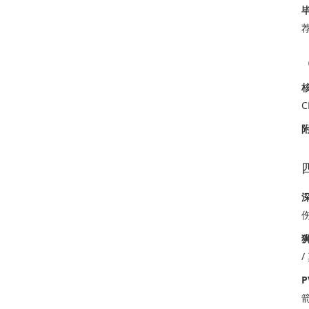
荐
深
P