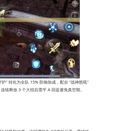
护” 转化为全队 15% 防御加成，配合 “战神怒吼” 
释放 3 个大招后需平 A 回蓝避免真空期。