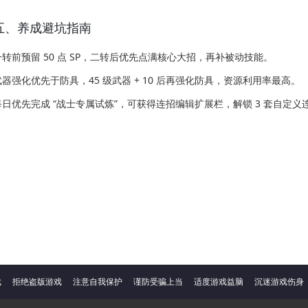
五、养成避坑指南
一转前预留 50 点 SP，二转后优先点满核心大招，再补被动技能。
武器强化优先于防具，45 级武器 + 10 后再强化防具，资源利用率最高。
每日优先完成 “战士专属试炼”，可获得连招编辑扩展栏，解锁 3 套自定
戏
拒绝盗版游戏
注意自我保护
谨防受骗上当
适度游戏益脑
沉迷游戏伤身