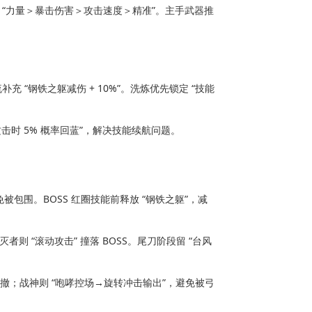
循 “力量＞暴击伤害＞攻击速度＞精准”。主手武器推
流补充 “钢铁之躯减伤 + 10%”。洗炼优先锁定 “技能 
 “攻击时 5% 概率回蓝”，解决技能续航问题。
免被包围。BOSS 红圈技能前释放 “钢铁之躯”，减
则 “滚动攻击” 撞落 BOSS。尾刀阶段留 “台风 
” 回撤；战神则 “咆哮控场→旋转冲击输出”，避免被弓