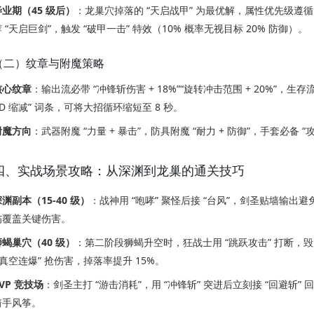
毕业期（45 级后）
：龙巢穴掉落的 “天启战甲” 为最优解，属性优先级遵
 “天启巨剑”，触发 “破甲一击” 特效（10% 概率无视目标 20% 防御）。
（二）纹章与附魔策略
核心纹章
：输出流必带 “冲锋斩伤害 + 18%”“旋转冲击范围 + 20%”，生存
CD 缩减” 词条，可将大招循环缩短至 8 秒。
附魔方向
：武器附魔 “力量 + 暴击”，防具附魔 “耐力 + 防御”，手套必备
四、实战场景攻略：从深渊到龙巢的通关技巧
渊副本（15-40 级）
：战神用 “咆哮” 聚怪后接 “台风”，剑圣贴墙输出避
伤覆盖关键伤害。
狮蝎巢穴（40 级）
：第二阶段狮蝎升空时，狂战士用 “跳跃攻击” 打断，毁灭者
/ 真空连爆” 抢伤害，掉落率提升 15%。
VP 竞技场
：剑圣主打 “游击消耗”，用 “冲锋斩” 突进后立刻接 “回避斩
箭手风筝。