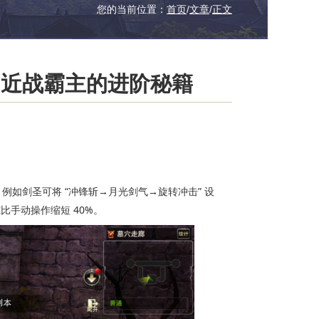
您的当前位置：
首页
/
文章
/
正文
：近战霸主的进阶秘籍
例如剑圣可将 “冲锋斩→月光剑气→旋转冲击” 设
隙比手动操作缩短 40%。