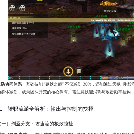
攻防协同体系
：基础技能 “钢铁之躯” 不仅减伤 30%，还能通过天赋 “刚毅守
的群体减伤，成为团队开荒的核心保障。需注意技能消耗与攻击频率挂钩，连续
二、转职流派全解析：输出与控制的抉择
（一）剑圣分支：攻速流的极致拉扯