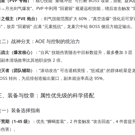
剑皇（PVP 专精）
：核心技能 “重锤冲击” 可打断 BOSS 读条，搭配 “
晕→月光剑气爆发”。PVP 中利用 “回避斩” 规避远程技能，绕后攻击触发 “背击
月之领主（PVE 炮台）
：剑气技能范围扩大 60%，“真空连爆” 强化后可穿透
爆”，放弃 “回避斩” 点满 “元素抵抗”，龙巢穴中站 BOSS 侧后方稳定输出。
（二）战神分支：AOE 与控制的统治力
狂战士（爆发核心）
：“台风” 技能伤害随击中目标数提升，最多叠加 3 层（
渊副本清场效率比其他职业快 2 倍。
毁灭者（团队辅助）
：“滚动攻击” 可击退精英怪，“惩戒波” 的群体眩晕是龙
BOSS 转向，为后排创造输出窗口，副本就业率高达 95%。
三、装备与纹章：属性优先级的科学搭配
（一）装备选择指南
荒期（1-45 级）
：优先 “狮蝎套装”，2 件套触发 “攻击回血”，4 件套提升
击伤害）。