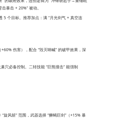
旋风斩” 的吸附效果，连招逻辑为 “冲锋斩起手→重锤眩
暴击 + 20%” 被动。
 5 个目标。推荐加点：满 “月光剑气 + 真空连
+60% 伤害），配合 “毁灭呐喊” 的破甲效果，深
巢穴必备控制。二转技能 “巨熊撞击” 能强制 
 “旋风斩” 范围，武器选择 “狮蝎巨剑”（+15% 暴