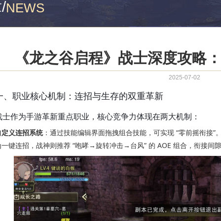
章
/
NEWS
《龙之谷启程》战士深度攻略
2025-07-02
一、职业核心机制：连招与生存的双重革新
战士作为手游革新重点职业，核心竞争力体现在两大机制：
自定义连招系统
：通过技能编辑界面拖拽组合技能，可实现 “零前摇衔接”。
为一键连招，战神则推荐 “咆哮→旋转冲击→台风” 的 AOE 组合，衔接间