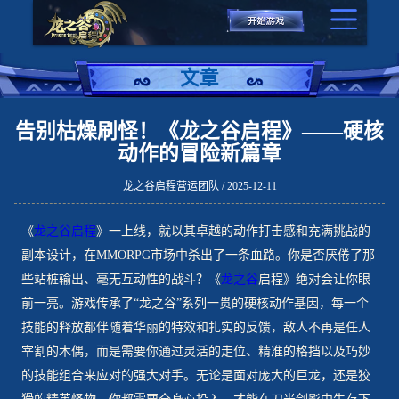
文章
告别枯燥刷怪！《龙之谷启程》——硬核
动作的冒险新篇章
龙之谷启程营运团队 / 2025-12-11
《
龙之谷启程
》一上线，就以其卓越的动作打击感和充满挑战的
副本设计，在MMORPG市场中杀出了一条血路。你是否厌倦了那
些站桩输出、毫无互动性的战斗？《
龙之谷
启程》绝对会让你眼
前一亮。游戏传承了“龙之谷”系列一贯的硬核动作基因，每一个
技能的释放都伴随着华丽的特效和扎实的反馈，敌人不再是任人
宰割的木偶，而是需要你通过灵活的走位、精准的格挡以及巧妙
的技能组合来应对的强大对手。无论是面对庞大的巨龙，还是狡