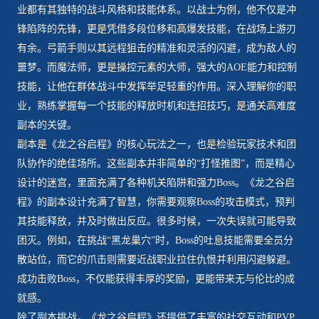
业都有其独特的战斗风格和技能体系。以战士为例，他不仅是冲
锋陷阵的先锋，更是凭借多段位移和高爆发技能，在战场上游刃
有余。弓箭手则以其远程狙击的精准和灵活的闪避，成为敌人的
噩梦。而魔法师，更是操控元素的大师，强大的AOE能力和控制
技能，让他在群体战斗中发挥举足轻重的作用。深入理解你的职
业，熟练掌握每一个技能的释放时机和连招技巧，是通关高难度
副本的关键。
副本是《龙之谷启程》的核心玩法之一，也是检验玩家技术和团
队协作的绝佳场所。这些副本并非简单的“打怪推图”，而是精心
设计的迷宫，里面充满了各种机关陷阱和强力Boss。《龙之谷启
程》的副本设计充满了智慧，你需要观察Boss的攻击模式，预判
其技能释放，并及时做出反应。很多时候，一次失误就可能导致
团灭。例如，在挑战“黑龙巢穴”时，Boss的吐息技能需要全员分
散站位，而它的爪击则需要近战职业拉住仇恨并利用闪避躲避。
成功击败Boss，不仅能获得丰厚的奖励，更能带来无与伦比的成
就感。
除了副本挑战，《龙之谷启程》还提供了丰富的社交互动和PVP