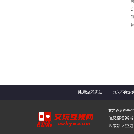
健康游戏忠告：
抵制不良游
龙之谷启程手游官网 
信息部备案号：陕
西咸新区空港