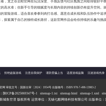
来看，龙之谷启程官网在玩法深度、手感反馈与社区氛围之间取得较好平
定的高水准；但新手引导的细腻度与长期内容的持续创新仍有提升空间。
间的冒险游戏，适合喜欢拳拳到肉打击感、愿意在成长线和队伍协作中追
界，探索属于自己的独特成长路径，这款官网作品会给你持续的乐趣与挑
戏
拒绝盗版游戏
注意自我保护
谨防受骗上当
适度游戏益脑
沉迷游戏伤身
审批文号：国新出审〔2024〕1954号 出版物号：ISBN 978-7-498-13983-2
ICP备2025069347号-1
sitemap-1.txt
sitemap.html
sitemap-1.xml
si
新城鱼空溍 版权所有 运营单位：无锡七酷网络科技有限公司 出版单位