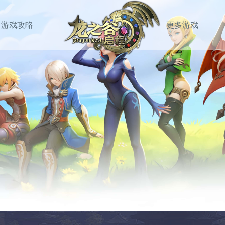
游戏攻略
更多游戏