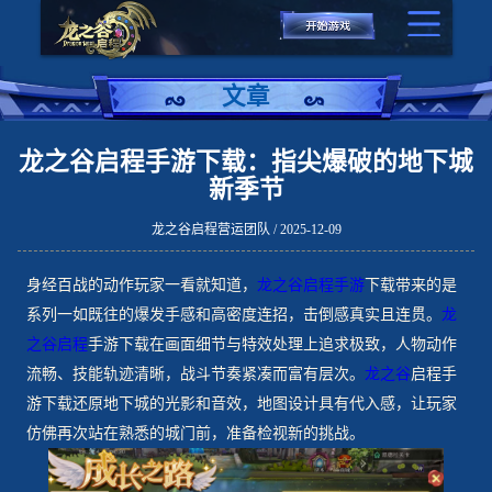
文章
龙之谷启程手游下载：指尖爆破的地下城
新季节
龙之谷启程营运团队 / 2025-12-09
身经百战的动作玩家一看就知道，
龙之谷启程手游
下载带来的是
系列一如既往的爆发手感和高密度连招，击倒感真实且连贯。
龙
之谷启程
手游下载在画面细节与特效处理上追求极致，人物动作
流畅、技能轨迹清晰，战斗节奏紧凑而富有层次。
龙之谷
启程手
游下载还原地下城的光影和音效，地图设计具有代入感，让玩家
仿佛再次站在熟悉的城门前，准备检视新的挑战。