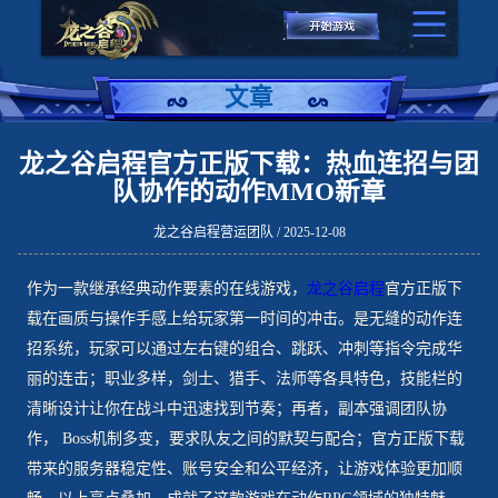
文章
龙之谷启程官方正版下载：热血连招与团
队协作的动作MMO新章
龙之谷启程营运团队 / 2025-12-08
作为一款继承经典动作要素的在线游戏，
龙之谷启程
官方正版下
载在画质与操作手感上给玩家第一时间的冲击。是无缝的动作连
招系统，玩家可以通过左右键的组合、跳跃、冲刺等指令完成华
丽的连击；职业多样，剑士、猎手、法师等各具特色，技能栏的
清晰设计让你在战斗中迅速找到节奏；再者，副本强调团队协
作， Boss机制多变，要求队友之间的默契与配合；官方正版下载
带来的服务器稳定性、账号安全和公平经济，让游戏体验更加顺