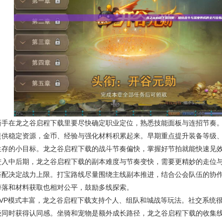
新手在龙之谷启程下载里要尽快确定职业定位，熟悉技能面板与连招节奏
提供稳定资源，金币、经验与强化材料积累起来。早期重点提升装备等级
生存的小目标。龙之谷启程下载的战斗节奏偏快，掌握好节拍就能快速见
进入中后期，龙之谷启程下载的副本难度与节奏变快，需要更精妙的走位
搭配决定战力上限。打宝路线尽量围绕主线副本推进，结合公会队伍的协
掉落和材料获取也相对公平，鼓励多线探索。
PVP模式丰富，龙之谷启程下载支持个人、组队和城战等玩法。社交系统
级同时获得认同感。坐骑和宠物是额外成长路径，龙之谷启程下载的收集