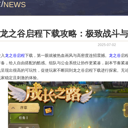
章
/
NEWS
龙之谷启程下载攻略：极致战斗
2025-07-02
进入
龙之谷启程
下载，第一眼就被热血画风与高密度连招震撼。
龙之谷
启
齐备，给人自由搭配的酷感。组队与公会系统让协作更紧凑，副本节奏紧
也呈现出很高的可玩性，促使玩家不断回到龙之谷启程下载进行探索。无
玩家稳定且刺激的体验。