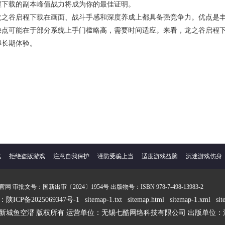
程下载的副本峰值战力将成为你的最佳证明。
龙之谷启程下载在画面、战斗手感和深度养成上都具备强竞争力。优点是
缺点可能在于部分系统上手门槛略高，需要时间适应。来看，龙之谷启程
得长期体验。
戏
拒绝盗版游戏
注意自我保护
谨防受骗上当
适度游戏益脑
沉迷游戏伤身
审批文号：国新出审〔2024〕1954号 出版物号：ISBN 978-7-498-13983-2
ICP备2025069347号-1
sitemap-1.txt
sitemap.html
sitemap-1.xml
si
新城鱼空溍 版权所有 运营单位：无锡七酷网络科技有限公司 出版单位