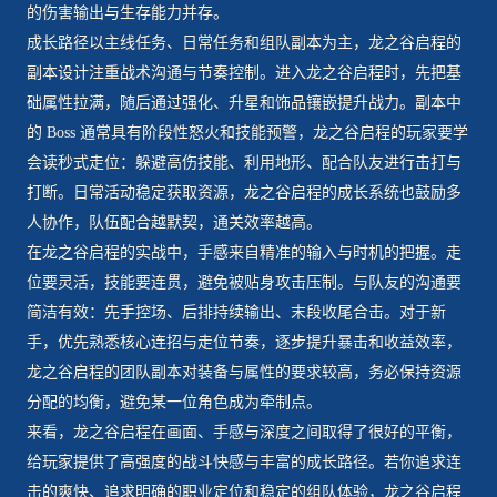
的伤害输出与生存能力并存。
成长路径以主线任务、日常任务和组队副本为主，龙之谷启程的
副本设计注重战术沟通与节奏控制。进入龙之谷启程时，先把基
础属性拉满，随后通过强化、升星和饰品镶嵌提升战力。副本中
的 Boss 通常具有阶段性怒火和技能预警，龙之谷启程的玩家要学
会读秒式走位：躲避高伤技能、利用地形、配合队友进行击打与
打断。日常活动稳定获取资源，龙之谷启程的成长系统也鼓励多
人协作，队伍配合越默契，通关效率越高。
在龙之谷启程的实战中，手感来自精准的输入与时机的把握。走
位要灵活，技能要连贯，避免被贴身攻击压制。与队友的沟通要
简洁有效：先手控场、后排持续输出、末段收尾合击。对于新
手，优先熟悉核心连招与走位节奏，逐步提升暴击和收益效率，
龙之谷启程的团队副本对装备与属性的要求较高，务必保持资源
分配的均衡，避免某一位角色成为牵制点。
来看，龙之谷启程在画面、手感与深度之间取得了很好的平衡，
给玩家提供了高强度的战斗快感与丰富的成长路径。若你追求连
击的爽快、追求明确的职业定位和稳定的组队体验，龙之谷启程