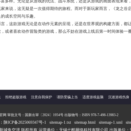
丰富多样。无论是从游戏的玩法、战斗系统，还是从游戏的画面表现来看
玩家来说，这无疑是一次值得期待的旅程。而对于新玩家而言，《龙之谷
足的成长空间与乐趣。
而言，这款游戏无论是在动作元素的呈现，还是在世界观的构建方面，都
丝，或者喜欢动作冒险类的游戏，那么不妨在游戏上线后第一时间体验一
戏
拒绝盗版游戏
注意自我保护
谨防受骗上当
适度游戏益脑
沉迷游戏伤身
审批文号：国新出审〔2024〕1954号 出版物号：ISBN 978-7-498-13983-2
ICP备2025069347号-1
sitemap-1.txt
sitemap.html
sitemap-1.xml
si
新城鱼空溍 版权所有 运营单位：无锡七酷网络科技有限公司 出版单位