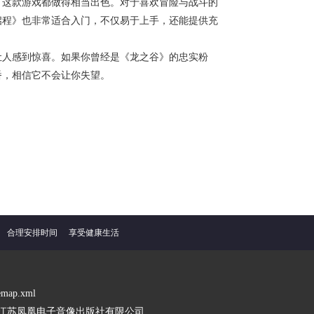
，这款游戏都做得相当出色。对于喜欢冒险与战斗的
启程》也非常适合入门，不仅易于上手，还能提供充
让人感到惊喜。如果你曾经是《龙之谷》的忠实粉
番，相信它不会让你失望。
合理安排时间
享受健康生活
temap.xml
：江苏凤凰电子音像出版社有限公司