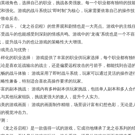
的英雄角色，选择自己的职业，挑战各类强敌。每一个职业都有独特的技
配和强化。游戏的战斗系统以“即时制”为核心，玩家需要依靠自己的操作
予致命反击。
除了战斗，《龙之谷启程》的世界观和剧情也是一大亮点。游戏中的主线
享受战斗的也能感受到深刻的情感共鸣。游戏中的“龙魂”系统也是一个不
战，提升战斗力的也让游戏的策略性大大增强。
游戏亮点与优势：
多样化的职业选择： 游戏提供了丰富的职业供玩家选择，每个职业都有独
无论是喜欢近战输出的战士，还是偏爱远程攻击的弓箭手，都能找到合适
流畅的战斗体验： 游戏采用了即时战斗系统，玩家可以通过灵活的操作进
策略性兼备，特别适合喜欢高操作要求的玩家。
丰富的副本挑战： 游戏内有多种副本供玩家挑战，包括单人副本和多人合
以与其他玩家组队，挑战更强大的敌人，提升个人实力。
精美的游戏画面： 游戏的画面制作精细，场景设计富有幻想色彩，无论是
强的视觉冲击力。
评测：
，《龙之谷启程》是一款值得一试的游戏，它成功地继承了龙之谷系列的