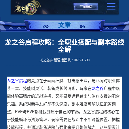
文章
龙之谷启程攻略：全职业搭配与副本路线
全解
龙之谷启程营运团队 / 2025-11-30
龙之谷启程
的亮点在于画面细腻、打击感出众，与此同时职业体
系丰富、技能树灵活、装备成长线清晰，玩家在
龙之谷
启程中既
能体验高强度的近战连招，又能感受远程输出与治疗支援的配合
乐趣。系统对新手友好却不失深度，副本难度可随队伍配置调
整，PVE与PVP都能找到属于自己的节奏。龙之谷启程的核心在
于技能循环与资源管理，玩家需要在战斗中不断调整位置、把握
技能衔接，并通过装备进阶与强化来提升整体战力。这些要素让