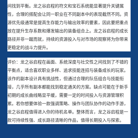
间找到平衡。龙之谷启程的符文和宝石系统能显著提升关键属
性，合理的搭配会让同一职业在不同副本中的表现截然不同。资
源优先级通常是提高生存能力与输出效率的要素，因此要把重点
放在提升生存系数和爆发输出的装备组合上。龙之谷启程的成长
路径并非一蹴而就，持续的资源投入与对市场的观察将为你带来
更稳定的战斗力提升。
评价：龙之谷启程在画面、系统深度与社交性之间找到了不错的
平衡点，适合喜欢职业多样、追求技能连招与装备成长的玩家。
该作的副本设计具有挑战性，但通过合理的队伍组合与技能衔
接，几乎所有副本都能找到稳定通关的方案。缺点可能在于新手
初期的成长曲线略显平缓，需要一定的时间投入与资源管理积
累。若你想要体验一款强调策略、操作与团队协作的动作手游，
龙之谷启程值得进入你的待机名单。整体而言，龙之谷启程是一
款可持续性强、成长路径清晰的作品，值得长期投入与探索。