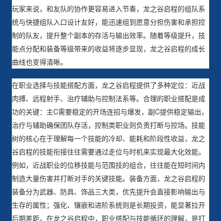
玩家来说，和友队的协作更容易进入节奏，龙之谷启程的组队系
统与快捷组队入口设计友好，能迅速组到愿意分担伤害和承担控
制的队友，提升整个副本的存活与输出效率。随着等级提升，技
能点分配和装备等级带来的收益将逐步显现，龙之谷启程的成长
曲线也变得清晰。
在职业选择与技能搭配方面，龙之谷启程提供了多种定位：近战
肉搏、远程射手、治疗辅助与控制法系等。合理的职业搭配是成
功的关键：主C需要稳定的开场连招与爆发，副C提供稳定输出，
治疗与辅助确保团队存活，控制类职业则负责打断与控场。技能
树的核心在于理解每一个技能的冷却、能耗和阶段性收益，龙之
谷启程的技能衔接往往需要通过走位与时机来实现最大化效能。
例如，近战职业的位移技能与范围技的组合，往往能在短时间内
制造大量伤害并打断对手的关键技能。装备方面，龙之谷启程的
装备分为武器、防具、饰品三大类，优先提升会直接影响输出与
生存的属性；强化、镶嵌和进阶系统则是长期投资，能显著拉开
后期差距。在龙之谷启程中，职业搭配与技能循环的理解，是打