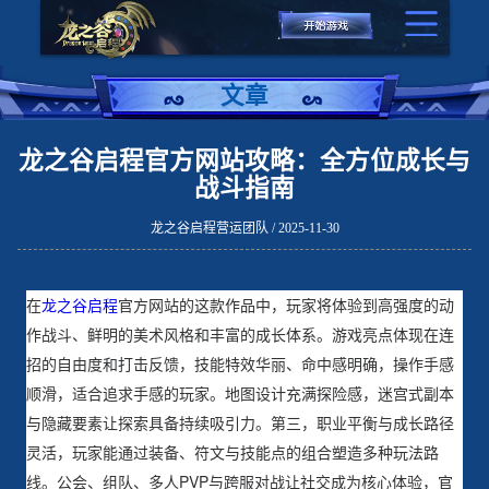
文章
龙之谷启程官方网站攻略：全方位成长与
战斗指南
龙之谷启程营运团队 / 2025-11-30
在
龙之谷启程
官方网站的这款作品中，玩家将体验到高强度的动
作战斗、鲜明的美术风格和丰富的成长体系。游戏亮点体现在连
招的自由度和打击反馈，技能特效华丽、命中感明确，操作手感
顺滑，适合追求手感的玩家。地图设计充满探险感，迷宫式副本
与隐藏要素让探索具备持续吸引力。第三，职业平衡与成长路径
灵活，玩家能通过装备、符文与技能点的组合塑造多种玩法路
线。公会、组队、多人PVP与跨服对战让社交成为核心体验，官