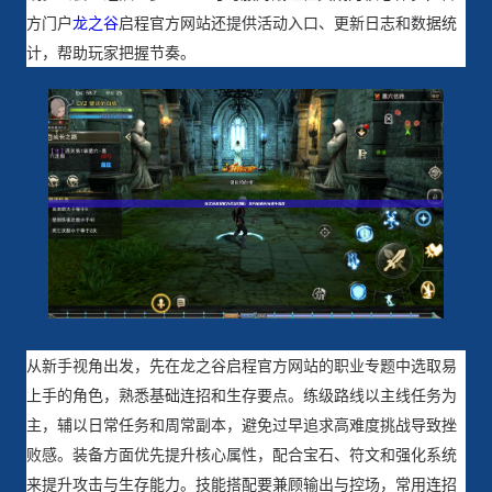
方门户
龙之谷
启程官方网站还提供活动入口、更新日志和数据统
计，帮助玩家把握节奏。
从新手视角出发，先在龙之谷启程官方网站的职业专题中选取易
上手的角色，熟悉基础连招和生存要点。练级路线以主线任务为
主，辅以日常任务和周常副本，避免过早追求高难度挑战导致挫
败感。装备方面优先提升核心属性，配合宝石、符文和强化系统
来提升攻击与生存能力。技能搭配要兼顾输出与控场，常用连招