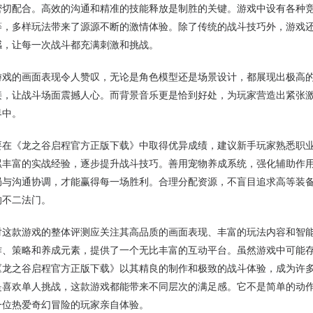
密切配合。高效的沟通和精准的技能释放是制胜的关键。游戏中设有各种竞技
等，多样玩法带来了源源不断的激情体验。除了传统的战斗技巧外，游戏
感，让每一次战斗都充满刺激和挑战。
游戏的画面表现令人赞叹，无论是角色模型还是场景设计，都展现出极高
接，让战斗场面震撼人心。而背景音乐更是恰到好处，为玩家营造出紧张
界中。
要在《龙之谷启程官方正版下载》中取得优异成绩，建议新手玩家熟悉职
累丰富的实战经验，逐步提升战斗技巧。善用宠物养成系统，强化辅助作用
局与沟通协调，才能赢得每一场胜利。合理分配资源，不盲目追求高等装
的不二法门。
对这款游戏的整体评测应关注其高品质的画面表现、丰富的玩法内容和智
作、策略和养成元素，提供了一个无比丰富的互动平台。虽然游戏中可能
《龙之谷启程官方正版下载》以其精良的制作和极致的战斗体验，成为许
是喜欢单人挑战，这款游戏都能带来不同层次的满足感。它不是简单的动
一位热爱奇幻冒险的玩家亲自体验。