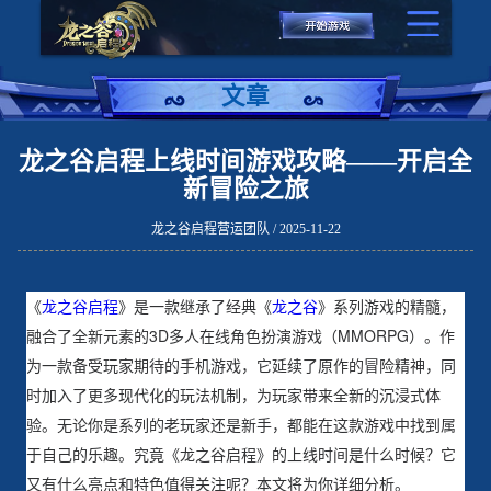
文章
龙之谷启程上线时间游戏攻略——开启全
新冒险之旅
龙之谷启程营运团队 / 2025-11-22
《
龙之谷启程
》是一款继承了经典《
龙之谷
》系列游戏的精髓，
融合了全新元素的3D多人在线角色扮演游戏（MMORPG）。作
为一款备受玩家期待的手机游戏，它延续了原作的冒险精神，同
时加入了更多现代化的玩法机制，为玩家带来全新的沉浸式体
验。无论你是系列的老玩家还是新手，都能在这款游戏中找到属
于自己的乐趣。究竟《龙之谷启程》的上线时间是什么时候？它
又有什么亮点和特色值得关注呢？本文将为你详细分析。