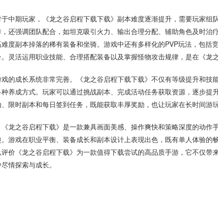
对于中期玩家，《龙之谷启程下载下载》副本难度逐渐提升，需要玩家组
作，还强调团队配合，如坦克吸引火力、输出合理分配、辅助角色及时治
高难度副本掉落的稀有装备和坐骑。游戏中还有多样化的PVP玩法，包括
台。灵活运用职业技能、合理搭配装备以及掌握怪物攻击规律，是在《龙
游戏的成长系统非常完善。《龙之谷启程下载下载》不仅有等级提升和技
多种养成方式。玩家可以通过挑战副本、完成活动任务获取资源，逐步提
动、限时副本和每日签到任务，既能获取丰厚奖励，也让玩家在长时间游
，《龙之谷启程下载》是一款兼具画面美感、操作爽快和策略深度的动作
趣。游戏在职业平衡、装备成长和副本设计上表现出色，既有单人体验的
以评价《龙之谷启程下载》为一款值得下载尝试的高品质手游，它不仅带
中尽情探索与成长。