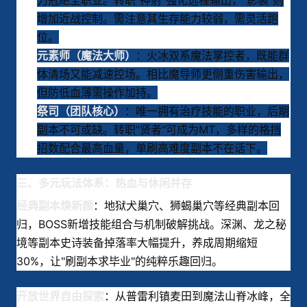
力冠绝全职业。转职"神射"强化远程输出，"影袭"则
增加近战控制。需注意其生存能力较弱，需灵活跑
位。
：火冰双系魔法掌控者，既能群
元素师（魔法大师）
体清场又能减速控场。相比魔导师更侧重伤害输出，
但防低血薄需操作加持。
：唯一拥有治疗技能的职业，后期
祭司（团队核心）
副本不可或缺。转职"贤者"可成为MT，多样的格挡
招数配合最高血量，单刷高难度副本不在话下。
三、多元玩法体系：热血与休闲并存
：地狱犬巢穴、狮蝎巢穴等经典副本回
经典副本焕新颜
归，BOSS新增技能组合与机制破解挑战。深渊、龙之秘
境等副本史诗装备掉落率大幅提升，养成周期缩短
30%，让"刷副本求毕业"的纯粹乐趣回归。
：从普雷利镇麦田到魔法山脊冰峰，全
开放世界自由探索