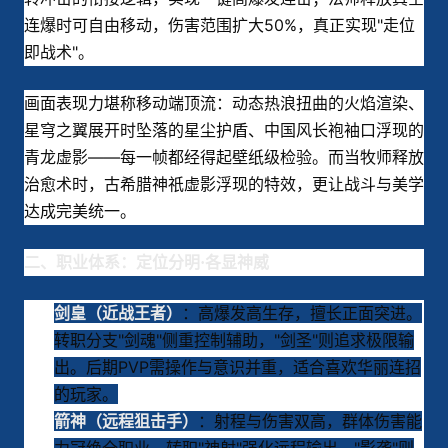
连爆时可自由移动，伤害范围扩大50%，真正实现"走位
即战术"。
画面表现力堪称移动端顶流：动态热浪扭曲的火焰渲染、
星穹之翼展开时坠落的星尘护盾、中国风长袍袖口浮现的
青龙虚影——每一帧都经得起壁纸级检验。而当牧师释放
治愈术时，古希腊神祇虚影浮现的特效，更让战斗与美学
达成完美统一。
二、职业体系：定位分明·各显神威
：高爆发高生存，擅长正面突进。
剑皇（近战王者）
转职分支"剑魂"侧重控制辅助，"剑圣"则追求极限输
出。后期PVP需操作与意识并重，适合喜欢华丽连招
的玩家。
：射程与伤害双高，群体伤害能
箭神（远程狙击手）