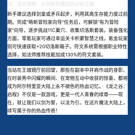
四、成长策略：从萌新到高玩的必经之路
新手建议选择剑皇或矛兵起步，利用其高生存能力度过前
期。完成"萌新冒险家向导"任务后，可解锁"有为冒险
家"向导，逐步挑战11C巢穴、收集切洛斯套装。装备强化
方面，零氪玩家可通过幸运关卡积累智慧之线，氪金玩家
则可快速获取+20切洛斯箱子。符文系统需根据职业特性
选择，如法师推荐技能加成130%的符文套装。
当站在王城镜厅前回望，那些在副本中并肩作战的身影、
在时装秀中闪耀的瞬间、在宠物互动中收获的惊喜，都将
成为阿尔特里亚大陆上永不褪色的热血记忆。《龙之谷：
启程》不仅是一款游戏，更是一代人青春的续章——现
在，就让我们以剑为誓，以法为引，在这片魔法大陆上，
续写属于你的热血传奇！