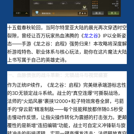
十五载春秋轮回，当阿尔特里亚大陆的晨光再次穿透时空
裂隙，曾经让百万玩家热血沸腾的《
龙之谷
》IP以全新姿
态——手游《龙之谷：启程》强势归来！本攻略将深度解
析游戏特色、职业体系与核心玩法，助你在这片魔法大陆
上书写属于自己的英雄史诗。
一、血脉偾张的战斗革新：无锁战斗与视觉盛宴
作为正统IP续作，《龙之谷：启程》完美继承端游标志性
的3D无锁定战斗系统。战士的"真空连爆"可撕裂战场，
法师的"火焰风暴"裹挟12000+粒子特效席卷全屏，弓箭
手的"穿云箭"精准制敌——每个技能释放都伴随0.5秒受
击慢动作反馈，让指尖操作转化为震撼的打击张力。更颠
覆性的是新增"连招编辑"功能，战士可自定义冲锋斩与旋
转冲击的衔接逻辑，实现一键高爆发连击；法师释放真空