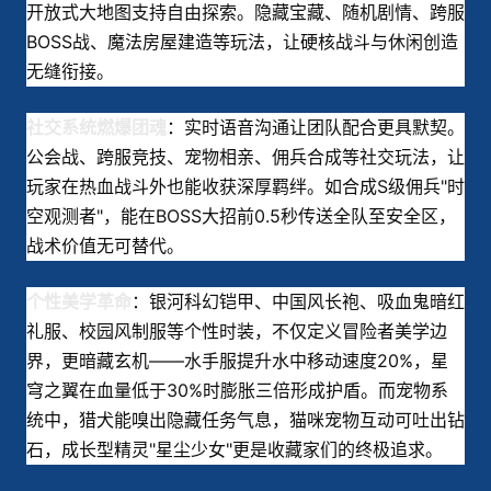
开放式大地图支持自由探索。隐藏宝藏、随机剧情、跨服
BOSS战、魔法房屋建造等玩法，让硬核战斗与休闲创造
无缝衔接。
：实时语音沟通让团队配合更具默契。
社交系统燃爆团魂
公会战、跨服竞技、宠物相亲、佣兵合成等社交玩法，让
玩家在热血战斗外也能收获深厚羁绊。如合成S级佣兵"时
空观测者"，能在BOSS大招前0.5秒传送全队至安全区，
战术价值无可替代。
：银河科幻铠甲、中国风长袍、吸血鬼暗红
个性美学革命
礼服、校园风制服等个性时装，不仅定义冒险者美学边
界，更暗藏玄机——水手服提升水中移动速度20%，星
穹之翼在血量低于30%时膨胀三倍形成护盾。而宠物系
统中，猎犬能嗅出隐藏任务气息，猫咪宠物互动可吐出钻
石，成长型精灵"星尘少女"更是收藏家们的终极追求。