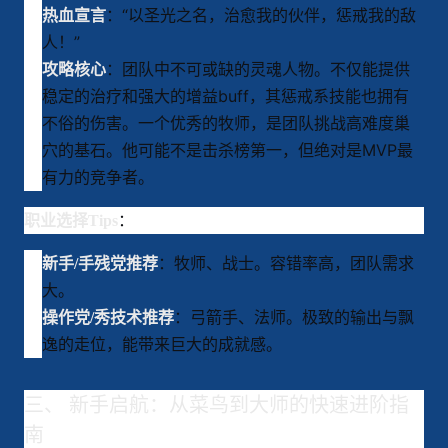
：“以圣光之名，治愈我的伙伴，惩戒我的敌
热血宣言
人！”
：团队中不可或缺的灵魂人物。不仅能提供
攻略核心
稳定的治疗和强大的增益buff，其惩戒系技能也拥有
不俗的伤害。一个优秀的牧师，是团队挑战高难度巢
穴的基石。他可能不是击杀榜第一，但绝对是MVP最
有力的竞争者。
：
职业选择Tips
：牧师、战士。容错率高，团队需求
新手/手残党推荐
大。
：弓箭手、法师。极致的输出与飘
操作党/秀技术推荐
逸的走位，能带来巨大的成就感。
三、 新手启航：从菜鸟到大师的快速进阶指
南