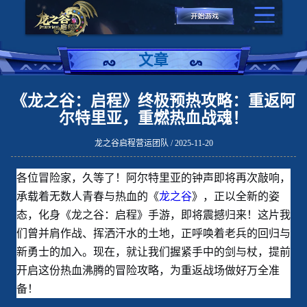
文章
《龙之谷：启程》终极预热攻略：重返阿
尔特里亚，重燃热血战魂！
龙之谷启程营运团队 / 2025-11-20
各位冒险家，久等了！阿尔特里亚的钟声即将再次敲响，
承载着无数人青春与热血的《
龙之谷
》，正以全新的姿
态，化身《龙之谷：启程》手游，即将震撼归来！这片我
们曾并肩作战、挥洒汗水的土地，正呼唤着老兵的回归与
新勇士的加入。现在，就让我们握紧手中的剑与杖，提前
开启这份热血沸腾的冒险攻略，为重返战场做好万全准
备！