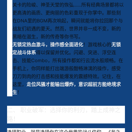
关卡的险峻、神圣天堂的恢弘……所有经典场景都将以
更高清的画质、更绚丽的色彩重现于你掌中。那些刻
在DNA里的BGM再次响起，瞬间就能将你拉回那个与
战友们初遇的夏天。然而，世界并非一成不变，新的
黑暗在滋生，新的传奇等你书写。
！游戏核心的
无锁定热血激斗，操作感全面进化
无锁
得以保留并优化。闪避、突进、浮空连
定战斗体系
击、技能Combo，所有操作都如行云流水般顺畅。在
手机上，你同样能打出端游般酣畅淋漓的操作，感受
刀刀到肉的打击感和技能爆发的震撼特效。记住，在
这里，
走位风骚才能输出爆炸，意识超前方能绝境求
！
生
二、 职业破军：选择你的利刃，踏上成神之
路！