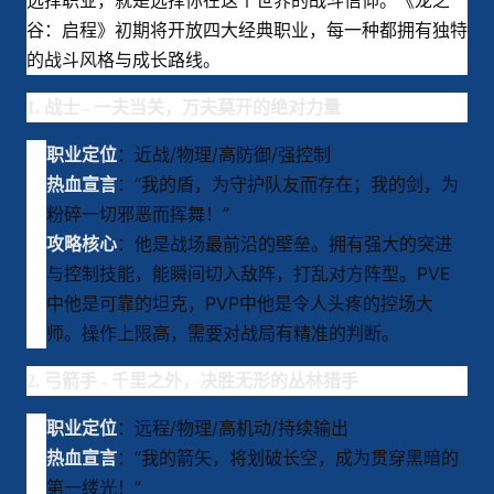
选择职业，就是选择你在这个世界的战斗信仰。《龙之
谷：启程》初期将开放四大经典职业，每一种都拥有独特
的战斗风格与成长路线。
1. 战士 - 一夫当关，万夫莫开的绝对力量
：近战/物理/高防御/强控制
职业定位
：“我的盾，为守护队友而存在；我的剑，为
热血宣言
粉碎一切邪恶而挥舞！”
：他是战场最前沿的壁垒。拥有强大的突进
攻略核心
与控制技能，能瞬间切入敌阵，打乱对方阵型。PVE
中他是可靠的坦克，PVP中他是令人头疼的控场大
师。操作上限高，需要对战局有精准的判断。
2. 弓箭手 - 千里之外，决胜无形的丛林猎手
：远程/物理/高机动/持续输出
职业定位
：“我的箭矢，将划破长空，成为贯穿黑暗的
热血宣言
第一缕光！”