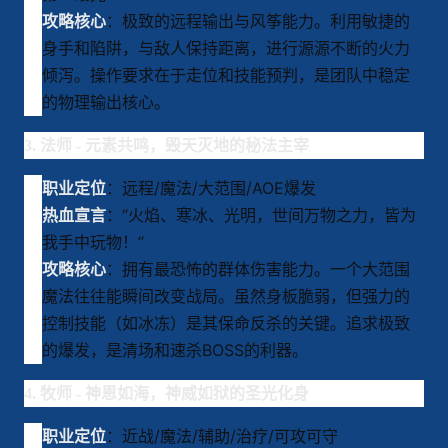
：极致的远程输出与风筝能力。利用敏捷的
攻略核心
身手和陷阱，与敌人保持距离，进行源源不断的火力
倾泻。操作要求在于走位和技能预判，是团队中稳定
的物理输出核心。
3. 法师 - 元素共鸣，毁天灭地的秘法主宰
：远程/魔法/大范围/AOE爆发
职业定位
：“火焰、寒冰、光明，世间万物之力，皆为
热血宣言
我手中玩物！”
：拥有最恐怖的群体伤害能力。一个大范围
攻略核心
魔法往往能瞬间改变战局。虽然身板脆弱，但强力的
控制技能（如冰冻）是其保命反杀的关键。追求极致
的爆发，是清场和速杀BOSS的利器。
4. 牧师 - 神恩如海，神威如狱的圣光化身
：近战/魔法/辅助/治疗/可攻可守
职业定位