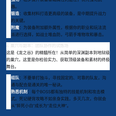
器。
：收集材料打造更高级的装备，是中期提升战力
锻造
的关键。
：为装备附加额外属性，根据你的职业和玩法流
附魔
派进行选择，如战士堆血防，弓箭手堆物攻和暴击。
4. 巢穴与副本：团队协作的试炼场
这是《龙之谷》的精髓所在！从简单的深渊副本到地狱级
的巢穴，这里是你检验实力、获取顶级装备和素材的终极
舞台。
：不要单打独斗，寻找固定的、可靠的队友，沟
组队
通与配合是通关的唯一秘诀。
：每个BOSS都有独特的技能机制和攻击模
熟悉机制
式。死记硬背攻略不如亲身实践，多灭几次，你就会
从“猝死小白”成长为“走位大神”。