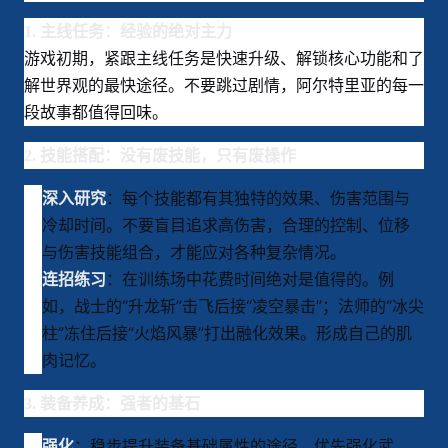
1. 主线任务：经验的绝对主力
游戏初期，紧跟主线任务是快速升级、解锁核心功能和了
解世界观的最快途径。不要跳过剧情，阿尔特里亚的每一
段故事都值得回味。
2. 技能搭配：没有废技能，只有废操作
：每个技能都有其独特的效果、伤害范围与
深入研究
冷却时间。不要盲目追求高伤害，合理的控制、位移
与伤害技能组合，才能应对各种复杂情况。
：在训练场中花费时间绝对是值得的。例
连招练习
如，战士的“升龙斩”击飞后接“凌空暴击”；法师的“冰尖
柱”冻住后接“火焰风暴”打出融化效果。形成自己的肌
肉记忆。
3. 装备养成：强者的基石
：稳步提升装备基础属性的途径，优先强化武
强化