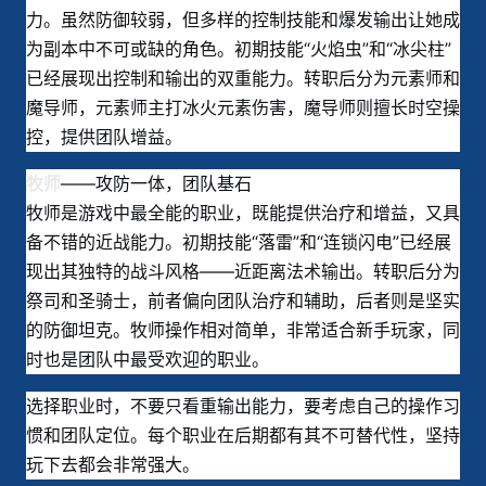
力。虽然防御较弱，但多样的控制技能和爆发输出让她成
为副本中不可或缺的角色。初期技能“火焰虫”和“冰尖柱”
已经展现出控制和输出的双重能力。转职后分为元素师和
魔导师，元素师主打冰火元素伤害，魔导师则擅长时空操
控，提供团队增益。
——攻防一体，团队基石
牧师
牧师是游戏中最全能的职业，既能提供治疗和增益，又具
备不错的近战能力。初期技能“落雷”和“连锁闪电”已经展
现出其独特的战斗风格——近距离法术输出。转职后分为
祭司和圣骑士，前者偏向团队治疗和辅助，后者则是坚实
的防御坦克。牧师操作相对简单，非常适合新手玩家，同
时也是团队中最受欢迎的职业。
选择职业时，不要只看重输出能力，要考虑自己的操作习
惯和团队定位。每个职业在后期都有其不可替代性，坚持
玩下去都会非常强大。