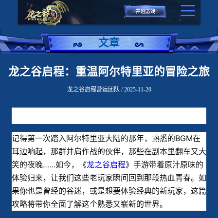
文章
龙之谷启程：重温阿尔特里亚的冒险之旅
龙之谷启程营运团队 / 2025-11-20
记得第一次踏入阿尔特里亚大陆的那年，熟悉的BGM在
耳边响起，那群并肩作战的伙伴，那些在副本里翻车又大
笑的夜晚……如今，《
龙之谷启程
》手游带着原汁原味的
体验归来，让我们这些老玩家瞬间回到那段热血青春。如
果你也是曾经的谷迷，或是想要体验经典的新玩家，这篇
攻略将带你全面了解这个熟悉又崭新的世界。