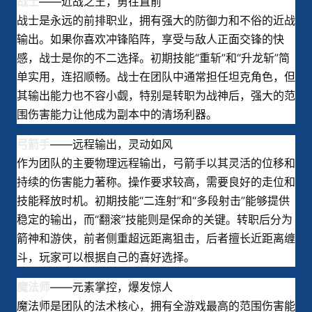
——近战之王，勇往直前
战士
战士是永远的前排职业，拥有强大的防御力和不俗的近战
输出。如果你喜欢冲锋陷阵，享受与敌人正面交锋的快
感，战士是你的不二选择。初期技能“重斩”和“升龙斩”简
单实用，连招顺畅。战士在团队中通常担任坦克角色，但
其输出能力也不容小觑，特别是转职为战神后，强大的范
围伤害能力让他成为副本中的清场利器。
——远程输出，灵动如风
弓箭手
作为团队的主要物理远程输出，弓箭手以其灵活的位移和
持续的伤害能力著称。操作要求较高，需要良好的走位和
技能释放时机。初期技能“二连射”和“多段射击”能够提供
稳定的输出，而“翻滚”技能则是保命的关键。转职后分为
箭神和游侠，前者侧重超远距离狙击，后者擅长近距离缠
斗，玩家可以根据自己的喜好选择。
——元素掌控，爆发惊人
魔法师
魔法师是团队的法术核心，拥有全游戏最高的范围伤害能