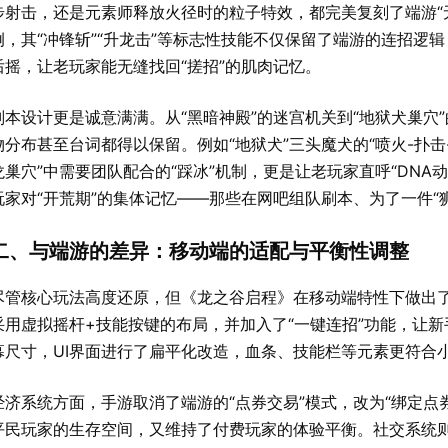
步射击，还是元素师释放火径时的粒子特效，都完美复刻了端游“无
例，其“冲锋斩”“升龙击”等标志性技能不仅保留了端游的连招逻
后摇，让老玩家能无缝找回“搓招”的肌肉记忆。
副本设计更是诚意满满。从“黑暗神殿”的迷宫机关到“地狱犬巢穴
物分布甚至台词都得以保留。例如“地狱犬”三头魔犬的“喷火-扑击
龙巢穴”中需要团队配合的“踩冰”机制，更是让老玩家直呼“DNA
玩家对“开荒期”的集体记忆——那些在网吧组队刷本、为了一件“
二、与端游的差异：移动端的适配与平衡性调整
尽管核心玩法高度还原，但《龙之谷启程》在移动端特性下做出
采用虚拟摇杆+技能按键的布局，并加入了“一键连招”功能，让
幕尺寸，UI界面进行了扁平化改造，血条、技能栏等元素更符合
经济系统方面，手游取消了端游的“点券交易”模式，改为“绑定点
平民玩家的生存空间，又维持了付费玩家的体验平衡。社交系统则强