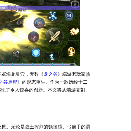
笼罩海龙巢穴，无数《
龙之谷
》端游老玩家热
之谷启程
》的形态重生。作为一款历经十二
实现了令人惊喜的创新。本文将从端游复刻、
。
验
还原。无论是战士挥剑的顿挫感、弓箭手的滑