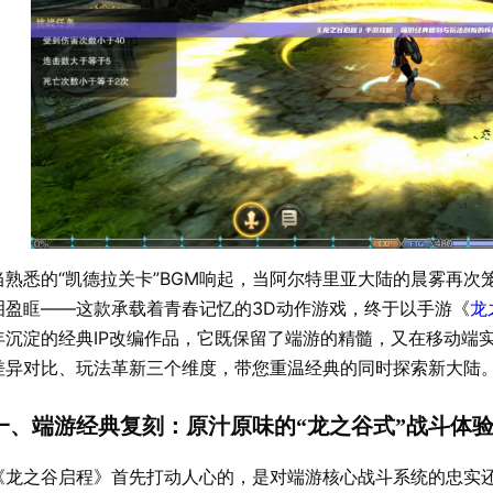
当熟悉的“凯德拉关卡”BGM响起，当阿尔特里亚大陆的晨雾再次
泪盈眶——这款承载着青春记忆的3D动作游戏，终于以手游《
龙
年沉淀的经典IP改编作品，它既保留了端游的精髓，又在移动端
差异对比、玩法革新三个维度，带您重温经典的同时探索新大陆
一、端游经典复刻：原汁原味的“龙之谷式”战斗体
《龙之谷启程》首先打动人心的，是对端游核心战斗系统的忠实