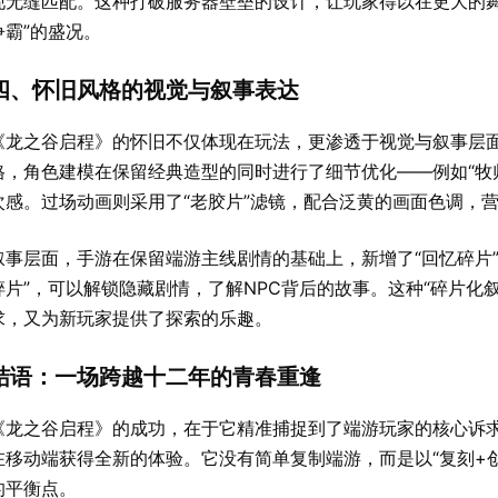
现无缝匹配。这种打破服务器壁垒的设计，让玩家得以在更大的舞
争霸”的盛况。
四、怀旧风格的视觉与叙事表达
《龙之谷启程》的怀旧不仅体现在玩法，更渗透于视觉与叙事层
格，角色建模在保留经典造型的同时进行了细节优化——例如“牧师
次感。过场动画则采用了“老胶片”滤镜，配合泛黄的画面色调，营
叙事层面，手游在保留端游主线剧情的基础上，新增了“回忆碎片
碎片”，可以解锁隐藏剧情，了解NPC背后的故事。这种“碎片化
求，又为新玩家提供了探索的乐趣。
结语：一场跨越十二年的青春重逢
《龙之谷启程》的成功，在于它精准捕捉到了端游玩家的核心诉
在移动端获得全新的体验。它没有简单复制端游，而是以“复刻+
的平衡点。