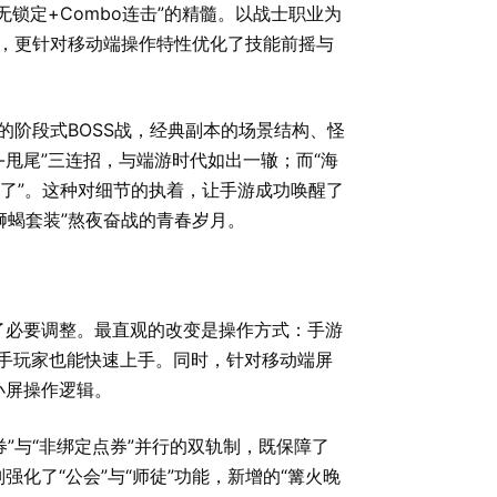
锁定+Combo连击”的精髓。以战士职业为
辑，更针对移动端操作特性优化了技能前摇与
”的阶段式BOSS战，经典副本的场景结构、怪
-甩尾”三连招，与端游时代如出一辙；而“海
动了”。这种对细节的执着，让手游成功唤醒了
狮蝎套装”熬夜奋战的青春岁月。
了必要调整。最直观的改变是操作方式：手游
新手玩家也能快速上手。同时，针对移动端屏
小屏操作逻辑。
券”与“非绑定点券”并行的双轨制，既保障了
化了“公会”与“师徒”功能，新增的“篝火晚