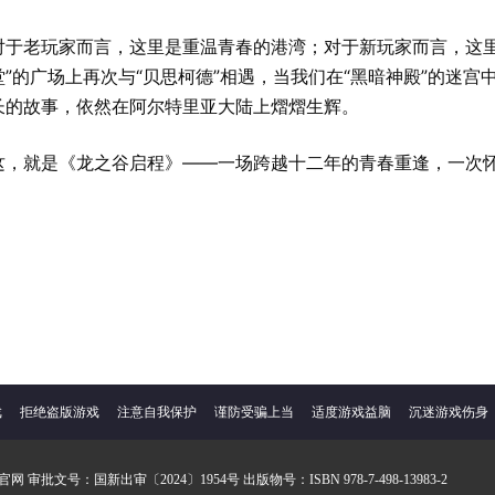
对于老玩家而言，这里是重温青春的港湾；对于新玩家而言，这里
堂”的广场上再次与“贝思柯德”相遇，当我们在“黑暗神殿”的迷
长的故事，依然在阿尔特里亚大陆上熠熠生辉。
这，就是《龙之谷启程》——一场跨越十二年的青春重逢，一次
戏
拒绝盗版游戏
注意自我保护
谨防受骗上当
适度游戏益脑
沉迷游戏伤身
审批文号：国新出审〔2024〕1954号 出版物号：ISBN 978-7-498-13983-2