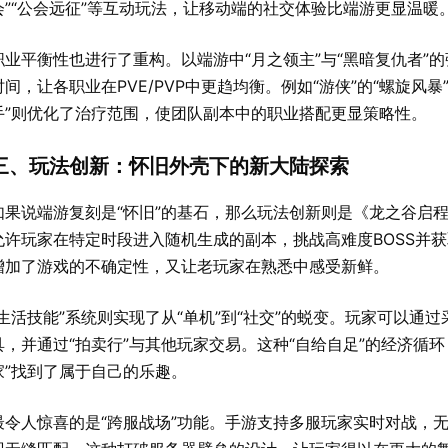
会”“公会远征”等互动玩法，让移动端的社交体验比端游更显温暖
职业平衡性也进行了重构。以端游中“月之领主”与“黑暗复仇者”
时间，让各职业在PVE/PVP中更趋均衡。例如“游侠”的“螺旋风暴
手”则优化了治疗范围，使团队副本中的职业搭配更显策略性。
三、玩法创新：怀旧外壳下的新大陆探索
如果说端游复刻是“怀旧”的基石，那么玩法创新则是《龙之谷启程
允许玩家在特定时段进入随机生成的副本，挑战高难度BOSS并获取稀
增加了游戏的不确定性，又让老玩家在熟悉中感受新鲜。
“生活技能”系统则实现了从“单机”到“社交”的蜕变。玩家可以
具，并通过“拍卖行”与其他玩家交易。这种“自给自足”的经济循
家”找到了属于自己的乐趣。
最令人惊喜的是“跨服战场”功能。手游支持多服玩家实时对战，无