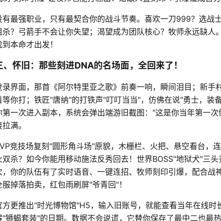
没有最强职业，只有最契合你的战斗节奏。喜欢一刀999？选战
狙杀？弓箭手不会让你失望；渴望成为团队核心？牧师永远缺人。
找到本命才出发！
三、怀旧：那些刻进DNA的名场面，全回来了！
登录界面，那首《阿尔特里亚之歌》前奏一响，瞬间泪目；新手村
着等你打；铁匠"唐纳"的打铁声"叮叮当当"，仿佛在说"勇士，装
你第一次进入副本，系统会弹出端游旧截图："这是你当年第一次
接拉满。
PVP竞技场复刻"圆形角斗场"原貌，木栅栏、火把、悬空看台，连
火双杀？如今你能用移动施法反秀回去！世界BOSS"地狱犬"三
次，你的队伍有了实时语音、一键连招、牧师刻印引爆，配合战
全服掉落拍卖，红包雨刷屏"爷青回"！
官方更推出"时光博物馆"H5，输入旧账号，就能查看当年在线
得"狮蝎套装"的日期。数据不会说谎，它替你保存了最中二也最