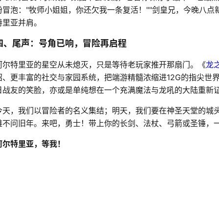
纷冒泡："牧师小姐姐，你还欠我一条复活！""剑皇兄，今晚八点
特里亚并肩。
四、尾声：号角已响，冒险再启程
阿尔特里亚的星空从未熄灭，只是等待老玩家推开那扇门。《
龙
招、更丰富的社交与家园系统，把端游精髓浓缩进12G的指尖世
日战友的笑脸，亦或是单纯想在一个充满魔法与龙吼的大陆重新
今天，我们以冒险者的名义集结；明天，我们要在神圣天堂的城
雄不问旧年。来吧，勇士！带上你的长剑、法杖、弓箭或圣锤，
阿尔特里亚，等我！