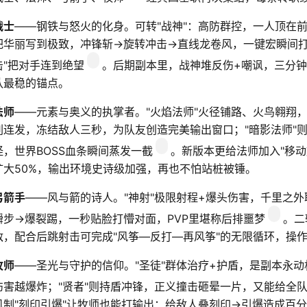
战士
——钢铁与怒火的化身。可转"战神"：高防群控，一人顶在前
把华丽写到极致，冲锋斩→旋转冲击→直线龙卷风，一键宏瞬间打
击"把对手连到绝望
。后期副本里，战神堆反伤+嘲讽，三分钟
队最稳的锚点。
法师
——元素与奥义的执掌者。"火焰法师"火径铺路、火鸟翱翔，
刺连发，冻结敌人三秒，为队友创造完美输出窗口；"暗影法师"
怪，世界BOSS血条瞬间蒸发一截
。新版本更给法师加入"移
扩大50%，输出环境史诗级加强，再也不怕站桩被锤。
弓箭手
——风与箭的诗人。"神射"极限射程+爆头伤害，千里之外
瞬步→爆裂踢，一秒贴脸打懵对面，PVP里堪称后排噩梦
。二
敌，配合后跳射击可完成"风筝—反打—再风筝"的无限循环，操
牧师
——圣光与守护的信仰。"圣徒"群体治疗+护盾，是副本永动
伤害越爆炸；"贤者"则持盾冲锋，正义撞击砸晕一片，又能给全队
机制"刻印引爆"让牧师也能打输出：给敌人叠刻印→引爆造成百