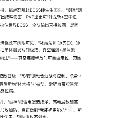
排，挑衅怒吼让BOSS硬生生回头；"剑圣"则
出成吨伤害，PVP里更可"升龙斩+空中追
拉住世界BOSS，全队输出直接拉满，是团
清怪效率肉眼可见；"冰霜法师"冰刃EX、冰
则把单体爆发写到极致，真空连爆+黑洞聚
动施法"——真空连爆释放时可自由走位，范围
取敌首级；"影袭"则融合近战与控制，隐身→
转后新增"体术格斗"被动，滑铲自带短暂无
作感拉满。
机；"雷神"把雷电塑造成矛，感电层数越高
加攻加防，真正做到"我能奶更能抗"
。新
分比伤害，辅助再也不划水。