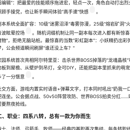
招编辑"：把最爱的技能顺序拖进宏，轻点一次，角色自动打出烈
照顾手操党，也让新手瞬间体验"高手速"快感
。
副本系统全面扩容：10级"迷雾沼泽"毒雾弥漫，25级"熔岩矿洞"
音波眩晕控场
。随机词缀机制让同一副本每次进入都有新惊喜—
魔物"，拒绝无脑站桩。最惊喜的当数"彩虹副本"：小妖精扔出彩
梦，公会频道瞬间刷屏"谁还没上车？"
家园系统首次亮相阿尔特里亚：击杀世界BOSS掉落的"龙魂晶核"可
地板到屋檐、从壁炉到吊灯，全可DIY，还能把副本里抓来的萌
多了一分惬意
。
社交方面，游戏内置实时语音+弹幕文字，打本同时吼出"奶我一口
吧连坐。公会据点战、50v50阵营攻防、世界BOSS拍卖分红…
需要熬夜抢线。
二、职业：四系八转，总有一款为你而生
战士、法师、弓箭手、牧师——经典四基职再次集结，每条转职线