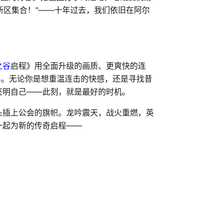
新区集合！"——十年过去，我们依旧在阿尔
之谷
启程》用全面升级的画质、更爽快的连
界。无论你是想重温连击的快感，还是寻找昔
证明自己——此刻，就是最好的时机。
头插上公会的旗帜。龙吟震天，战火重燃，英
一起为新的传奇启程——