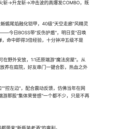
火斩→升龙斩→冲击波的高爆发COMBO，既
火蜥蜴尾焰融化铠甲，40级"天空走廊"风精灵
—今日BOSS带"反伤护盾"，明日变"召唤
弹，命中即得3倍经验，十分钟冲五级不是
在野外安放，1:1还原端游"魔法房屋"。从
宠放养在庭院，好友串门一键合影，热血之外
""控左边"，配合震动反馈，仿佛当年在网
…端游那股"集体荣誉感"一个都不少，只是不再
都带来"新瓶装老酒"的爽利。