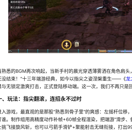
当熟悉的BGM再次响起，当新手村的晨光穿透薄雾洒在角色肩头
还没结束！"十三年端游经典，如今以指尖之姿涅槃重生——《
龙
模与无锁定激爽打击，正式登陆移动端。这一次，我们不再只是
一、玩法：指尖翻滚，连招永不过时
进入游戏，最直观的是那股"熟悉到骨子里"的爽感：左摇杆位移
打谁。制作组用高精度动作补帧+60帧全程渲染，把端游"滑步、
士挑飞接旋风斩，也可以弓箭手滑铲+聚能射击无缝衔接，打出9