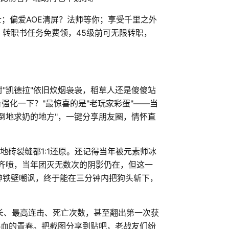
士；偏爱AOE清屏？法师等你；享受千里之外
转职书任务免费领，45级前可无限转职，
"凯德拉"依旧炊烟袅袅，稻草人还是傻傻站
备强化一下？"最惊喜的是"老玩家彩蛋"——当
倒地求奶的地方"，一键分享朋友圈，情怀直
地砖裂缝都1:1还原。还记得当年被元素师冰
头齐喷，当年团灭无数次的阴影仍在，但这一
神铁壁嘲讽，终于能在三分钟内把狗头斩下，
时长、最高连击、死亡次数，甚至翻出第一次获
热血的青春。把截图分享到贴吧，老战友们纷