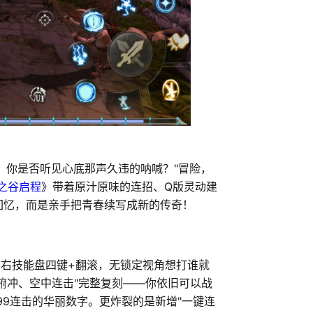
，你是否听见心底那声久违的呐喊？"冒险，
之谷启程
》带着原汁原味的连招、Q版灵动建
回忆，而是亲手把青春续写成新的传奇！
，右技能盘四键+翻滚，无锁定视角想打谁就
俯冲、空中连击"完整复刻——你依旧可以战
99连击的华丽数字。更炸裂的是新增"一键连