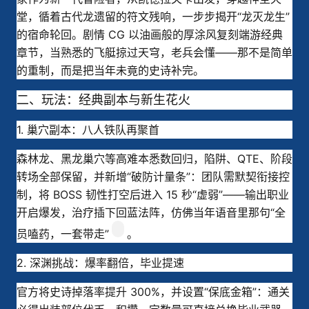
堂，循着古代龙遗留的符文残响，一步步揭开“龙灭龙生”
的宿命轮回。剧情 CG 以油画般的厚涂风复刻端游经典
章节，当熟悉的飞艇掠过天穹，老兵会懂——那不是简单
的重制，而是把当年未竟的史诗补完。
二、玩法：经典副本与新生花火
1. 巢穴副本：八人铁队再聚首
森林龙、黑龙巢穴等高难本悉数回归，陷阱、QTE、阶段
转场全部保留，并新增“破防计量条”：团队需默契衔接控
制，将 BOSS 韧性打空后进入 15 秒“虚弱”——输出职业
开启爆发，治疗插下回蓝法阵，仿佛当年语音里那句“全
员嗑药，一套带走”
。
2. 深渊挑战：爆率翻倍，毕业提速
官方将史诗掉落率提升 300%，并设置“保底金箱”：通关