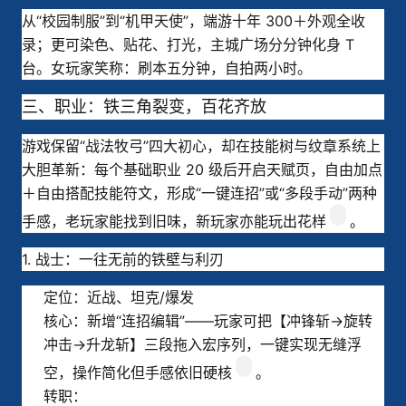
从“校园制服”到“机甲天使”，端游十年 300＋外观全收
录；更可染色、贴花、打光，主城广场分分钟化身 T 
台。女玩家笑称：刷本五分钟，自拍两小时。
三、职业：铁三角裂变，百花齐放
游戏保留“战法牧弓”四大初心，却在技能树与纹章系统上
大胆革新：每个基础职业 20 级后开启天赋页，自由加点
＋自由搭配技能符文，形成“一键连招”或“多段手动”两种
手感，老玩家能找到旧味，新玩家亦能玩出花样
。
1. 战士：一往无前的铁壁与利刃
定位：近战、坦克/爆发
核心：新增“连招编辑”——玩家可把【冲锋斩→旋转
冲击→升龙斩】三段拖入宏序列，一键实现无缝浮
空，操作简化但手感依旧硬核
。
转职：