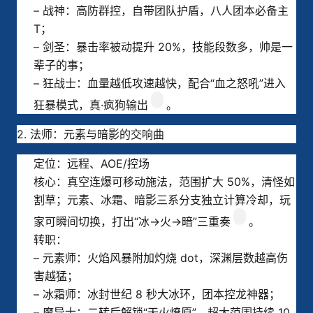
– 战神：高防群控，自带团队护盾，八人团本必备主
T；
– 剑圣：暴击率被动提升 20%，技能段数多，帅是一
辈子的事；
– 狂战士：血量越低攻速越快，配合“血之怒吼”进入
狂暴模式，真·疯狗输出
。
2. 法师：元素与暗影的交响曲
定位：远程、AOE/控场
核心：真空连爆可移动施法，范围扩大 50%，清怪如
割草；元素、冰霜、暗影三系分支独立计算冷却，玩
家可瞬间切换，打出“冰→火→暗”三重奏
。
转职：
– 元素师：火焰风暴附加灼烧 dot，深渊层数越高伤
害越猛；
– 冰霜师：冰封世纪 8 秒大冰环，团本控龙神器；
– 魔导士：二转后解锁“天火燎原”，超大范围持续 10