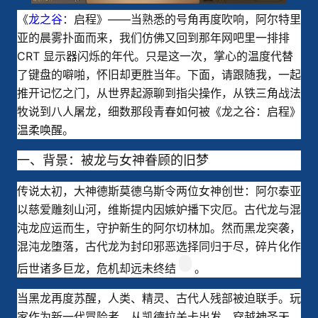
《
龙之谷
：启程》——当熟悉的号角再度吹响，阿尔特里
亚的晨雾扑面而来，我们仿佛又回到那年网吧里一排排 
CRT 显示器闪烁的年代。只是这一次，掌心的温度代替
了键盘的噼啪，怀旧却更胜当年。下面，请跟随我，一起
推开记忆之门，从世界起源聊到指尖操作，从铁三角战法
牧说到八人屠龙，细数那段青春如何被《龙之谷：启程》
温柔唤醒。
一、背景：被龙与女神眷顾的旧梦
传说太初，大神德斯莫德乌斯令两位女神创世：阿尔泰亚
以慈爱雕刻山河，维斯提内因嫉妒播下灾厄。古代龙与混
沌龙应运而生，守护新生的阿尔切林加。然而黑龙突袭，
混沌龙堕落，古代龙为封印邪恶选择同归于尽，碎片化作
后世诸多巨龙，危机却远未终结
。
当黑龙再度苏醒，人类、精灵、古代人残部被迫联手。玩
家作为新一代冒险者，从凯德拉关卡出发，穿越神圣天