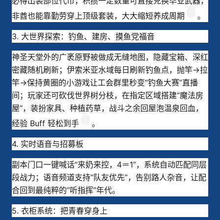
必得出装部位代币，积攒一定数量可直接兑换毕业武器，
非酋也能靠勤劳穿上顶级套装，大大缩短养成周期
。
3. 大世界探索：钓鱼、建房、摸鱼党福音
神圣天堂外的广袤原野被做成无缝地图，隐藏宝箱、深红
密藏随机刷新；伊索米亚水域每日刷新钓鱼点，抛竿→拉
竿→保持黄圈的小游戏让工会群里秒变“钓鱼大赛”直播
间；玩家还可砍伐世界树分枝，在指定区域搭建“魔法房
屋”，装扮家具、种植药草，战斗之余回屋泡温泉回血，
经验 Buff 轻松到手
。
4. 实时语音与招募板
副本门口一键喊话“来奶来控，4＝1”，系统自动匹配同层
段战力；语音频道支持“队友优先”，告别路人杂音，让配
合回到最纯粹的“听指挥”年代。
5. 衣柜系统：把青春穿身上