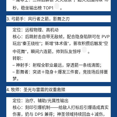
秒，稳坐输出榜 TOP1
。
3. 弓箭手：风行者之箭，影舞之刃
定位：远程物理、高机动
核心：后跳射击自带无敌帧，配合隐身陷阱可在 PVP
玩出“秦王绕柱”；新增“体术值”，普攻积攒后触发“空
中花舞”，瞬间六连箭，帅到队友惊呼
。
转职：
– 神射手：射程全职业最远，穿透箭一条线清图；
– 影舞者：突进＋隐身＋爆发三件套，竞技场后排噩
梦。
4. 牧师：圣光与雷霆的双重救赎
定位：治疗、辅助/光属性输出
核心：刻印引爆机制——给敌人打标后引爆造成真实
伤害，奶与 DPS 兼得；神圣领域持续回血＋减伤，