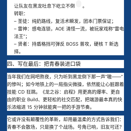
让队友在黑龙吐息下屹立不倒
。
转职：
– 圣徒：纯奶路线，复活术瞬发，团本门票保证；
– 雷神：感电连锁，AOE 清怪一流，被玩家戏称“雷电
法王”；
– 贤者：持盾格挡可弹反 BOSS 普攻，硬核 T 新选
择。
四、写在最后：把青春装进口袋
当年我们在网吧熬夜，只为听到黑龙倒下那一声“嗷——”
的惨叫；如今地铁上的一局指尖微操，依然能让心脏跟着
技能 CD 狂跳。《龙之谷：启程》用更高的爆率、更自
由的职业 Build、更轻松的社交匹配，把端游最本真的快
乐浓缩进 15 分钟就能爽一把的手游节奏。
它或许没有颠覆性的革新，却用最温柔的方式告诉我们：
青春不会散场，只是换了个战场。号角已响，旧友可还？