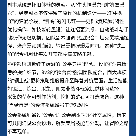
副本系统是怀旧体验的灵魂。从“牛头怪巢穴”到“狮蝎巢
穴”，经典副本不仅保留了原作的机制设计——如“牛头
怪”的狂暴阶段、“狮蝎”的闪电链——更针对移动端特性
优化操作，如技能轮盘设计让连招更流畅，自动战斗与手
动操作无缝切换。团队副本强调职业配合：坦克需精准拉
怪，治疗需预判血线，输出需把握爆发时机，这种“铁三
角”配合机制让每次开荒都充满策略乐趣。
PVP系统则延续了端游的“公平竞技”理念。1v1的“斗兽场”
考验操作细节，3v3的“擂台赛”强调团队配合，而大规模
的“领土战”更将策略维度提升至阵营对抗层面。生活技能
如锻造、炼金、采集，则为非战斗玩家提供休闲选择——
采集的草药可制作药剂，挖掘的矿石可打造装备，这种
“自给自足”的经济系统增强了游戏粘性。
公会系统则通过“公会战”“公会副本”强化社交属性，玩家
可共同建设公会领地，解锁专属技能与外观，让冒险之路
不再孤单。