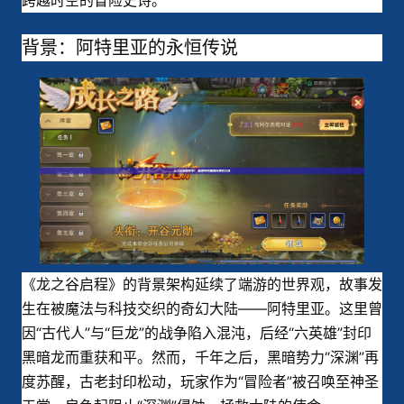
跨越时空的冒险史诗。
背景：阿特里亚的永恒传说
《龙之谷启程》的背景架构延续了端游的世界观，故事发
生在被魔法与科技交织的奇幻大陆——阿特里亚。这里曾
因“古代人”与“巨龙”的战争陷入混沌，后经“六英雄”封印
黑暗龙而重获和平。然而，千年之后，黑暗势力“深渊”再
度苏醒，古老封印松动，玩家作为“冒险者”被召唤至神圣