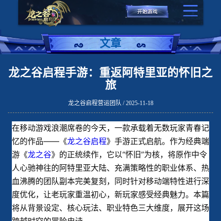
文章
龙之谷启程手游：重返阿特里亚的怀旧之
旅
龙之谷启程营运团队 / 2025-11-18
在移动游戏浪潮席卷的今天，一款承载着无数玩家青春记
忆的作品——《
龙之谷启程
》手游正式启航。作为经典端
游《
龙之谷
》的正统续作，它以“怀旧”为核，将原作中令
人心驰神往的阿特里亚大陆、充满策略性的职业体系、热
血沸腾的团队副本完美复刻，同时针对移动端特性进行深
度优化，让老玩家重温初心，新玩家感受经典魅力。本篇
将从背景设定、核心玩法、职业特色三大维度，展开这场