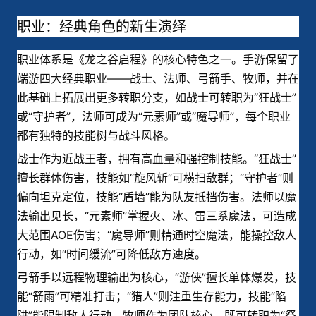
职业：经典角色的新生演绎
职业体系是《龙之谷启程》的核心特色之一。手游保留了
端游四大经典职业——战士、法师、弓箭手、牧师，并在
此基础上拓展出更多转职分支，如战士可转职为“狂战士”
或“守护者”，法师可成为“元素师”或“魔导师”，每个职业
都有独特的技能树与战斗风格。
战士作为近战王者，拥有高血量和强控制技能。“狂战士”
擅长群体伤害，技能如“旋风斩”可横扫敌群；“守护者”则
偏向坦克定位，技能“盾墙”能为队友抵挡伤害。法师以魔
法输出见长，“元素师”掌握火、冰、雷三系魔法，可造成
大范围AOE伤害；“魔导师”则精通时空魔法，能操控敌人
行动，如“时间缓流”可降低敌方速度。
弓箭手以远程物理输出为核心，“游侠”擅长单体爆发，技
能“箭雨”可精准打击；“猎人”则注重生存能力，技能“陷
阱”能限制敌人行动。牧师作为团队核心，既可转职为“祭