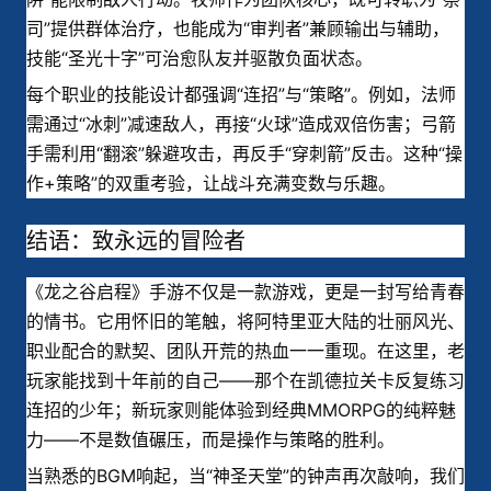
司”提供群体治疗，也能成为“审判者”兼顾输出与辅助，
技能“圣光十字”可治愈队友并驱散负面状态。
每个职业的技能设计都强调“连招”与“策略”。例如，法师
需通过“冰刺”减速敌人，再接“火球”造成双倍伤害；弓箭
手需利用“翻滚”躲避攻击，再反手“穿刺箭”反击。这种“操
作+策略”的双重考验，让战斗充满变数与乐趣。
结语：致永远的冒险者
《龙之谷启程》手游不仅是一款游戏，更是一封写给青春
的情书。它用怀旧的笔触，将阿特里亚大陆的壮丽风光、
职业配合的默契、团队开荒的热血一一重现。在这里，老
玩家能找到十年前的自己——那个在凯德拉关卡反复练习
连招的少年；新玩家则能体验到经典MMORPG的纯粹魅
力——不是数值碾压，而是操作与策略的胜利。
当熟悉的BGM响起，当“神圣天堂”的钟声再次敲响，我们