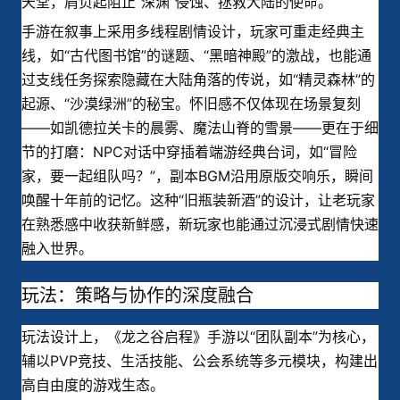
天堂，肩负起阻止“深渊”侵蚀、拯救大陆的使命。
手游在叙事上采用多线程剧情设计，玩家可重走经典主
线，如“古代图书馆”的谜题、“黑暗神殿”的激战，也能通
过支线任务探索隐藏在大陆角落的传说，如“精灵森林”的
起源、“沙漠绿洲”的秘宝。怀旧感不仅体现在场景复刻
——如凯德拉关卡的晨雾、魔法山脊的雪景——更在于细
节的打磨：NPC对话中穿插着端游经典台词，如“冒险
家，要一起组队吗？”，副本BGM沿用原版交响乐，瞬间
唤醒十年前的记忆。这种“旧瓶装新酒”的设计，让老玩家
在熟悉感中收获新鲜感，新玩家也能通过沉浸式剧情快速
融入世界。
玩法：策略与协作的深度融合
玩法设计上，《龙之谷启程》手游以“团队副本”为核心，
辅以PVP竞技、生活技能、公会系统等多元模块，构建出
高自由度的游戏生态。