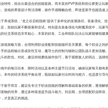
职业特性，组合出最适合的技能套路。而丰富的PVP系统和排位赛更让玩
合。游戏的界面设计简洁清晰，操作手感顺畅自然，即使是新手也能迅速
关于养成系统，“龙之谷启程指南”提供了多样化的发展路径。装备强化、
十足，鼓励玩家不断探索和尝试。特别是在装备强化与附魔系统中，玩家
戏的社交系统也非常贴心，丰富的好友、工会和组队玩法让玩家能够组建
在游戏策略方面，合理利用职业搭配和技能循环至关重要。每个职业之间
弓手的远程输出形成良性互动，魔导士的控制与辅助让团队战斗更加流畅
战斗的胜负。对此，建议持续磨练操作技巧，善于观察敌人的弱点，选择
游戏中的每日任务、限时活动以及各种主题节日活动，确保玩家每天都有
力。本作的经济系统平衡合理，既鼓励玩家付出时间与精力，也适度引导
对于新手而言，建议先专注于职业技能的理解和基础装备的积累，逐渐解
和宠物的培养，通过多种渠道提升战斗能力。到后期，合理搭配职业阵容
持，才是真正的挑战。