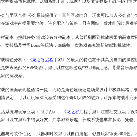
能大幅提高角色属性。宠物系统丰富，玩家可以培养宠物提升战斗协作能
公会与团队合作 公会系统提供了丰富的互动内容，玩家可以加入公会参与
作在游戏中占据重要地位，讲究配合与策略，只有团结一致才能闯过最难
多样副本与挑战任务 游戏设有各种副本，从普通刷图到挑战极限的高难度
夺、竞技场及世界Boss等玩法，确保每一次游戏都充满新鲜感和挑战性。
游戏特色分析： 《
龙之谷启程
手游》的最大的特色在于其高度自由的操控感
还是热衷激烈的PVP对战，都可以在这款游戏中找到满足感。背景音乐激
玩家的沉浸感。
游戏的画面表现也值得一提，无论是角色建模还是场景设计都极具风格，
剧情设定，可以让玩家深入感受到这个奇幻大陆的魅力，让探索与战斗完
生活系统与玩家互动： 除了战斗，《
龙之谷
启程手游》注重社交互动，设
玩家可以在游戏中结识好友，共享游戏乐趣。养成系统也丰富多彩，宠物
武器与时装个性化： 武器和时装都可以自由搭配，彰显玩家审美和特色。