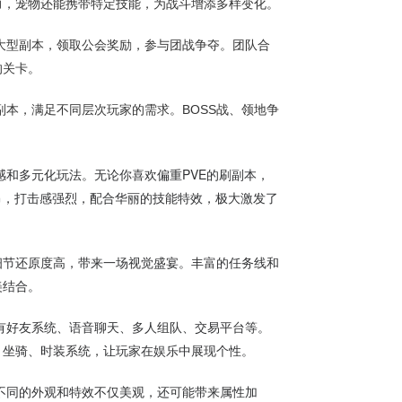
力，宠物还能携带特定技能，为战斗增添多样变化。
大型副本，领取公会奖励，参与团战争夺。团队合
的关卡。
副本，满足不同层次玩家的需求。BOSS战、领地争
和多元化玩法。无论你喜欢偏重PVE的刷副本，
昂，打击感强烈，配合华丽的技能特效，极大激发了
细节还原度高，带来一场视觉盛宴。丰富的任务线和
美结合。
有好友系统、语音聊天、多人组队、交易平台等。
、坐骑、时装系统，让玩家在娱乐中展现个性。
不同的外观和特效不仅美观，还可能带来属性加