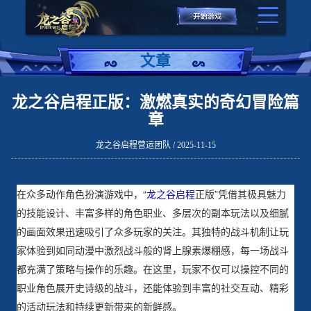
文章
龙之谷启程正版：激燃真实的奇幻冒险篇
章
龙之谷启程营运团队 / 2025-11-15
在众多动作角色扮演游戏中，“
龙之谷启程
正版”凭借其极具魅力
的技能设计、丰富多样的角色职业、多层次的副本玩法以及细腻
的画面效果迅速吸引了众多玩家的关注。其独特的战斗机制让玩
家体验到如同动漫中激烈战斗般的肾上腺素爆棚感，每一场战斗
都充满了策略与操作的乐趣。在这里，玩家不仅可以操控不同的
职业角色展开史诗级的战斗，还能体验到丰富的社交互动、精彩
的活动玩法和持续更新带来的新鲜感。