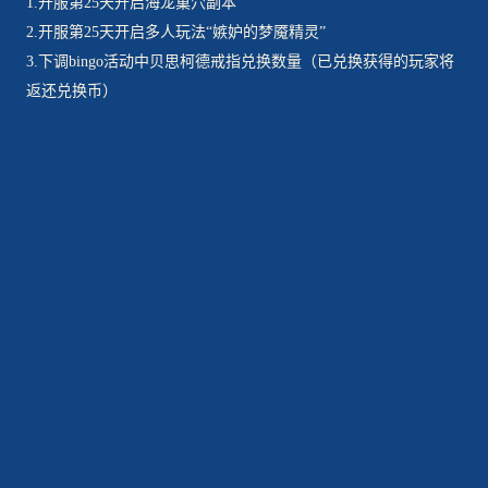
1.开服第25天开启海龙巢穴副本
2.开服第25天开启多人玩法“嫉妒的梦魇精灵”
3.下调bingo活动中贝思柯德戒指兑换数量（已兑换获得的玩家将
返还兑换币）